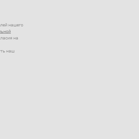
елей нашего
льной
гласия на
уть наш