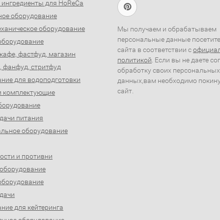
 ингредиенты для HoReCa
ное оборудование
ханическое оборудование
Мы получаем и обрабатываем
персональные данные посетит
оборудование
сайта в соответствии с
официа
 кафе, фастфуд, магазин
политикой
. Если вы не даете со
, фанфуд, стритфуд
обработку своих персональных
ние для водоподготовки
данных,вам необходимо покин
сайт.
и комплектующие
борудование
дачи питания
льное оборудование
ости и противни
 оборудование
оборудование
дачи
ние для кейтеринга