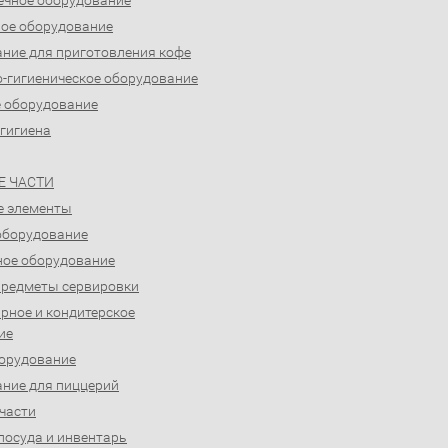
ечное оборудование
ое оборудование
ние для приготовления кофе
-гигиеническое оборудование
 оборудование
 гигиена
Е ЧАСТИ
е элементы
оборудование
ое оборудование
предметы сервировки
рное и кондитерское
ие
орудование
ние для пиццерий
части
посуда и инвентарь