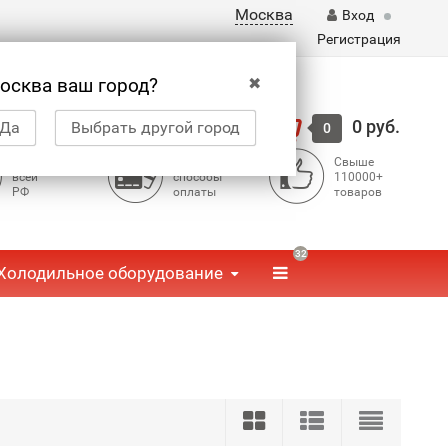
Москва
Вход
Регистрация
✖
осква ваш город?
Корзина
0 руб.
Да
Выбрать другой город
0
Доставка по
Доступные
Свыше
всей
способы
110000+
РФ
оплаты
товаров
32
Холодильное оборудование