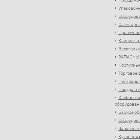
Посудомо
Упаковочн
Оборудова
Санитарно
Прачечное
Клининг и
Электрика
ЗАПАСНЫ
Корпусны
Торговое 
Нейтральн
Посуда и 
Хлебопека
оборудован
Барное об
Оборудова
Запасные 
Кухонная 