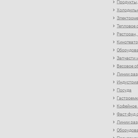
Продукты,
Холодиль
Электроме
Тепловое 
Ресторан,
Кинотеатр
Оборудова
Запчасти 
Весовое о
Линии раз
Индустриа
Посуда
Гастроемк
Кофейное
Фаст-фуд 
Линии раз
Оборудова