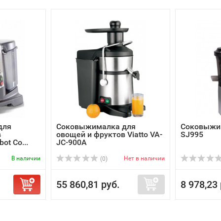
для
Соковыжималка для
Соковыжим
в
овощей и фруктов Viatto VA-
SJ995
ot Co...
JC-900A
В наличии
Нет в наличии
(0)
.
55 860,81 руб.
8 978,23 