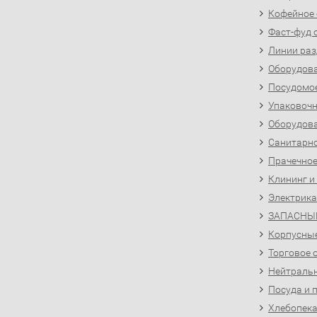
Кофейное
Фаст-фуд 
Линии раз
Оборудова
Посудомо
Упаковочн
Оборудова
Санитарно
Прачечное
Клининг и
Электрика
ЗАПАСНЫ
Корпусны
Торговое 
Нейтральн
Посуда и 
Хлебопека