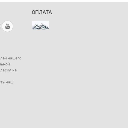
ОПЛАТА
елей нашего
льной
гласия на
уть наш