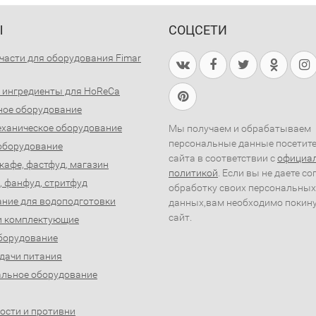
Ы
СОЦСЕТИ
части для оборудования Fimar
 ингредиенты для HoReCa
ное оборудование
ханическое оборудование
Мы получаем и обрабатываем
персональные данные посетит
оборудование
сайта в соответствии с
официа
 кафе, фастфуд, магазин
политикой
. Если вы не даете со
, фанфуд, стритфуд
обработку своих персональных
ние для водоподготовки
данных,вам необходимо покин
сайт.
и комплектующие
борудование
дачи питания
льное оборудование
ости и противни