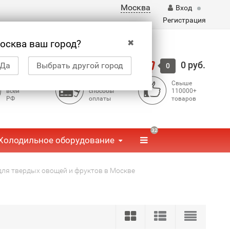
Москва
Вход
Регистрация
✖
осква ваш город?
Корзина
0 руб.
Да
Выбрать другой город
0
Доставка по
Доступные
Свыше
всей
способы
110000+
РФ
оплаты
товаров
32
Холодильное оборудование
ля твердых овощей и фруктов в Москве