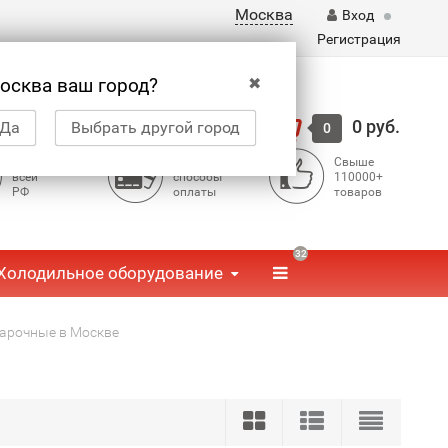
Москва
Вход
Регистрация
✖
осква ваш город?
Корзина
0 руб.
Да
Выбрать другой город
0
Доставка по
Доступные
Свыше
всей
способы
110000+
РФ
оплаты
товаров
32
Холодильное оборудование
рочные в Москве