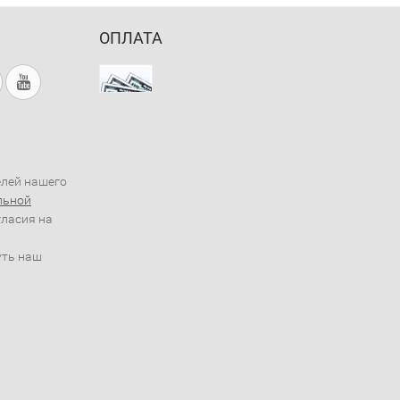
ОПЛАТА
елей нашего
льной
гласия на
уть наш