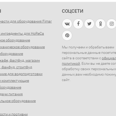
Ы
СОЦСЕТИ
части для оборудования Fimar
 ингредиенты для HoReCa
ное оборудование
ханическое оборудование
Мы получаем и обрабатываем
персональные данные посетит
оборудование
сайта в соответствии с
официа
 кафе, фастфуд, магазин
политикой
. Если вы не даете со
, фанфуд, стритфуд
обработку своих персональных
ние для водоподготовки
данных,вам необходимо покин
сайт.
и комплектующие
борудование
дачи питания
льное оборудование
ости и противни