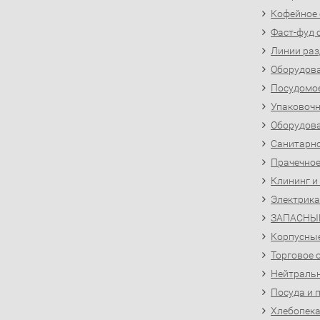
Кофейное
Фаст-фуд 
Линии раз
Оборудова
Посудомо
Упаковочн
Оборудова
Санитарно
Прачечное
Клининг и
Электрика
ЗАПАСНЫ
Корпусны
Торговое 
Нейтральн
Посуда и 
Хлебопека