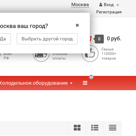
Москва
Вход
Регистрация
✖
осква ваш город?
Корзина
0 руб.
Да
Выбрать другой город
0
Доставка по
Доступные
Свыше
всей
способы
110000+
РФ
оплаты
товаров
32
Холодильное оборудование