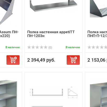
Assum ПН-
Полка настенная appetiTT
Полка нас
0х220)
ПН-1203н
ПНП-П-12/
В наличии
В наличии
(0)
2 394,49 руб.
2 153,06 