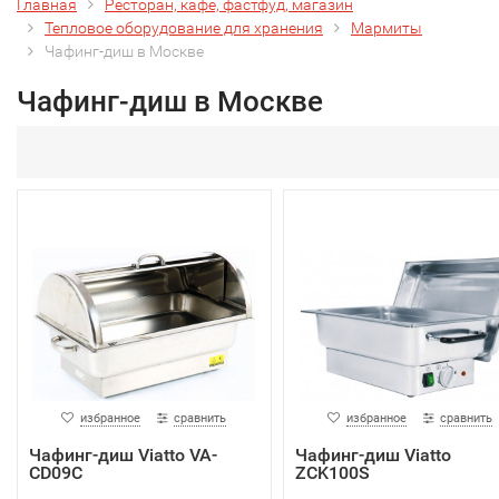
Главная
Ресторан, кафе, фастфуд, магазин
Тепловое оборудование для хранения
Мармиты
Чафинг-диш в Москве
Чафинг-диш в Москве
избранное
сравнить
избранное
сравнить
Чафинг-диш Viatto VA-
Чафинг-диш Viatto
CD09C
ZCK100S