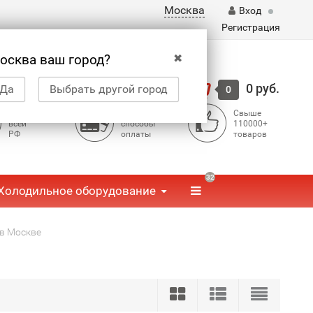
Москва
Вход
Регистрация
✖
осква ваш город?
Корзина
0 руб.
Да
Выбрать другой город
0
Доставка по
Доступные
Свыше
всей
способы
110000+
РФ
оплаты
товаров
32
Холодильное оборудование
в Москве