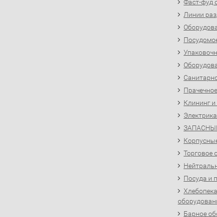
Фаст-фуд 
Линии раз
Оборудова
Посудомо
Упаковочн
Оборудова
Санитарно
Прачечное
Клининг и
Электрика
ЗАПАСНЫ
Корпусны
Торговое 
Нейтральн
Посуда и 
Хлебопека
оборудован
Барное об