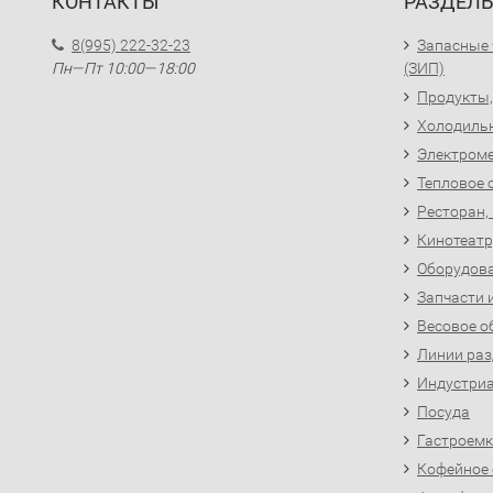
КОНТАКТЫ
РАЗДЕЛ
8(995) 222-32-23
Запасные 
Пн—Пт 10:00—18:00
(ЗИП)
Продукты,
Холодиль
Электроме
Тепловое 
Ресторан,
Кинотеатр
Оборудова
Запчасти 
Весовое о
Линии раз
Индустриа
Посуда
Гастроемк
Кофейное