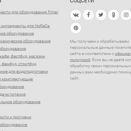
Ы
СОЦСЕТИ
части для оборудования Fimar
 ингредиенты для HoReCa
ное оборудование
ханическое оборудование
Мы получаем и обрабатываем
персональные данные посетит
оборудование
сайта в соответствии с
официа
 кафе, фастфуд, магазин
политикой
. Если вы не даете со
, фанфуд, стритфуд
обработку своих персональных
ние для водоподготовки
данных,вам необходимо покин
сайт.
и комплектующие
борудование
дачи питания
льное оборудование
ости и противни
 оборудование