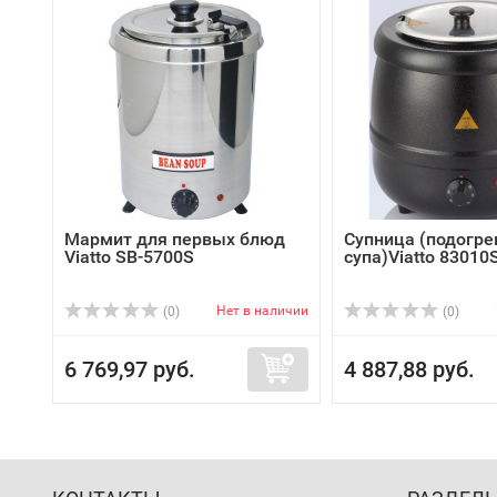
Мармит для первых блюд
Супница (подогре
Viatto SB-5700S
супа)Viatto 83010
Нет в наличии
(0)
(0)
6 769,97 руб.
4 887,88 руб.