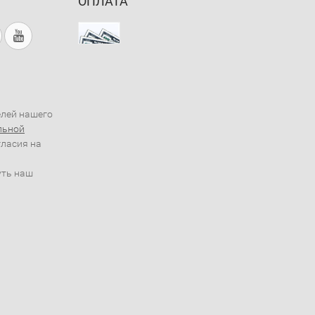
ОПЛАТА
елей нашего
льной
гласия на
уть наш