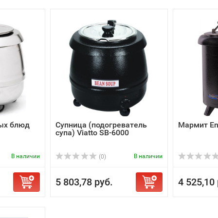
ых блюд
Супница (подогреватель
Мармит En
супа) Viatto SB-6000
В наличии
В наличии
(0)
5 803,78 руб.
4 525,10 