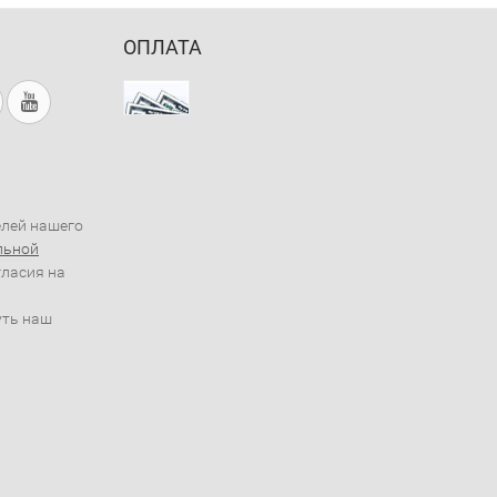
ОПЛАТА
елей нашего
льной
гласия на
уть наш