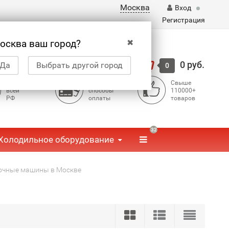
Москва
Вход
Регистрация
✖
осква ваш город?
Корзина
0 руб.
Да
Выбрать другой город
0
Доставка по
Доступные
Свыше
всей
способы
110000+
РФ
оплаты
товаров
32
Холодильное оборудование
очные машины в Москве