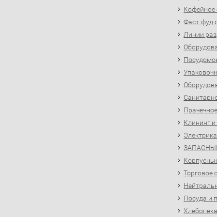
Кофейное
Фаст-фуд 
Линии раз
Оборудова
Посудомо
Упаковочн
Оборудова
Санитарно
Прачечное
Клининг и
Электрика
ЗАПАСНЫ
Корпусны
Торговое 
Нейтральн
Посуда и 
Хлебопека