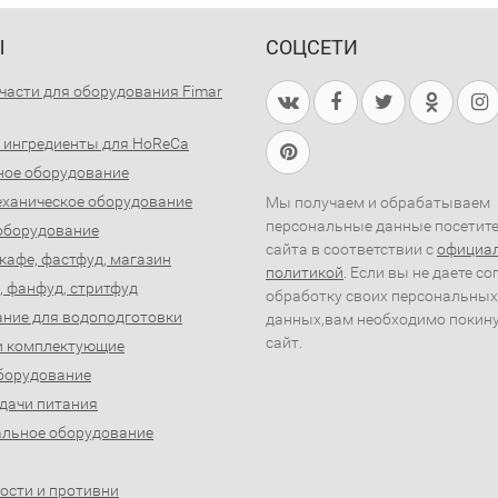
Ы
СОЦСЕТИ
части для оборудования Fimar
 ингредиенты для HoReCa
ное оборудование
ханическое оборудование
Мы получаем и обрабатываем
персональные данные посетит
оборудование
сайта в соответствии с
официа
 кафе, фастфуд, магазин
политикой
. Если вы не даете со
, фанфуд, стритфуд
обработку своих персональных
ние для водоподготовки
данных,вам необходимо покин
сайт.
и комплектующие
борудование
дачи питания
льное оборудование
ости и противни