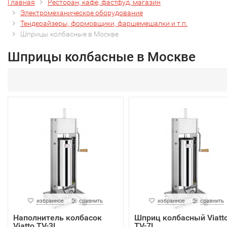
Главная
Ресторан, кафе, фастфуд, магазин
Электромеханическое оборудование
Тендерайзеры, формовщики, фаршемешалки и т.п.
Шприцы колбасные в Москве
Шприцы колбасные в Москве
избранное
сравнить
избранное
сравнить
Наполнитель колбасок
Шприц колбасный Viatt
Viatto TV-3L
TV-7L