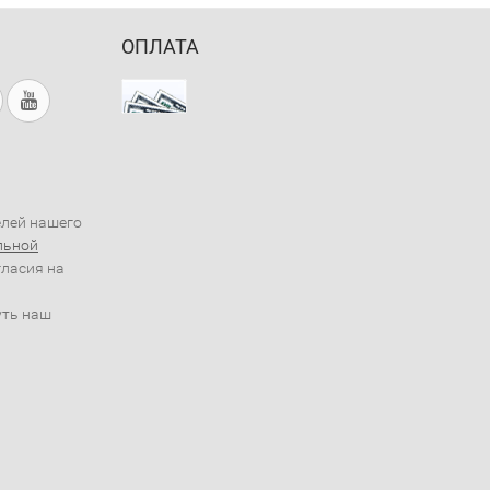
ОПЛАТА
елей нашего
льной
гласия на
уть наш