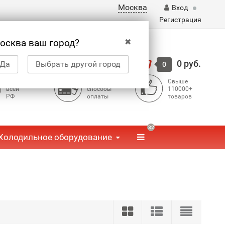
Москва
Вход
Регистрация
✖
осква ваш город?
Корзина
0 руб.
Да
Выбрать другой город
0
Доставка по
Доступные
Свыше
всей
способы
110000+
РФ
оплаты
товаров
32
Холодильное оборудование