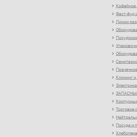
Кофейное
Фаст-фуд 
Линии раз
Оборудова
Посудомо
Упаковочн
Оборудова
Санитарно
Прачечное
Клининг и
Электрика
ЗАПАСНЫ
Корпусны
Торговое 
Нейтральн
Посуда и 
Хлебопека