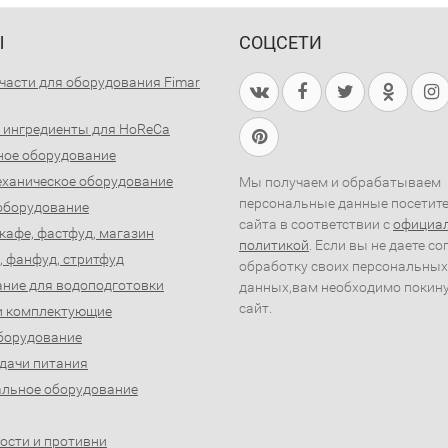
Ы
СОЦСЕТИ
части для оборудования Fimar
 ингредиенты для HoReCa
ное оборудование
ханическое оборудование
Мы получаем и обрабатываем
персональные данные посетит
оборудование
сайта в соответствии с
официа
 кафе, фастфуд, магазин
политикой
. Если вы не даете со
, фанфуд, стритфуд
обработку своих персональных
ние для водоподготовки
данных,вам необходимо покин
сайт.
и комплектующие
борудование
дачи питания
льное оборудование
ости и противни