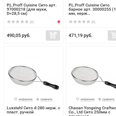
P.L.Proff Cuisine Сито арт.
P.L.Proff Cuisine Сито
97000218 (для муки,
барное арт. 30000255 (
D=28,5 cм)
мм, нерж...
(0)
(0)
490,05 руб.
471,19 руб.
избранное
сравнить
избранное
сравнить
Luxstahl Сито d-280 нерж. с
Chaoan Yongxing Craftw
пласт. ручкой
Co., Ltd Сито 250мм с