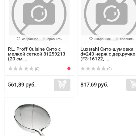
избранное
сравнить
избранное
сравнить
P.L. Proff Cuisine Сито с
Luxstahl Сито-шумовка
мелкой сеткой 81259213
d=240 нерж с дер.ручко
(20 см, ...
(F3-16122, ...
(0)
(0)
561,89 руб.
817,69 руб.