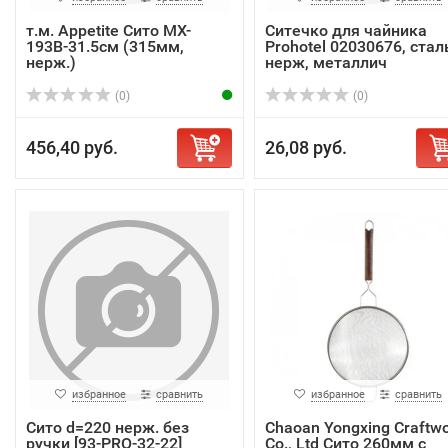
т.м. Appetite Сито MX-
Ситечко для чайника
193B-31.5см (315мм,
Prohotel 02030676, стал
нерж.)
нерж, металлич
(0)
(0)
456,40 руб.
26,08 руб.
избранное
сравнить
избранное
сравнить
Сито d=220 нерж. без
Chaoan Yongxing Craftw
ручки [93-PRO-32-22]
Co., Ltd Сито 260мм с