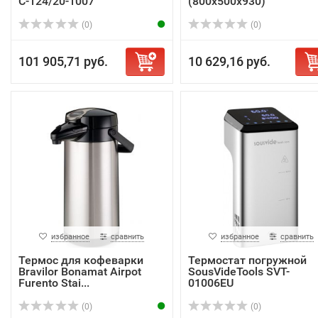
С-124/20-1007
(800х500х930)
(0)
(0)
101 905,71 руб.
10 629,16 руб.
избранное
сравнить
избранное
сравнить
Термос для кофеварки
Термостат погружной
Bravilor Bonamat Airpot
SousVideTools SVT-
Furento Stai...
01006EU
(0)
(0)