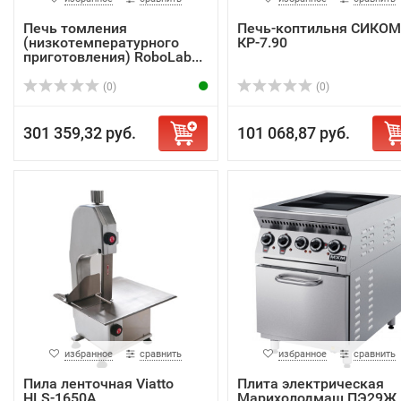
Печь томления
Печь-коптильня СИКОМ
(низкотемпературного
КР-7.90
приготовления) RoboLab...
(0)
(0)
301 359,32 руб.
101 068,87 руб.
избранное
сравнить
избранное
сравнить
Пила ленточная Viatto
Плита электрическая
HLS-1650A
Марихолодмаш ПЭ29Ж