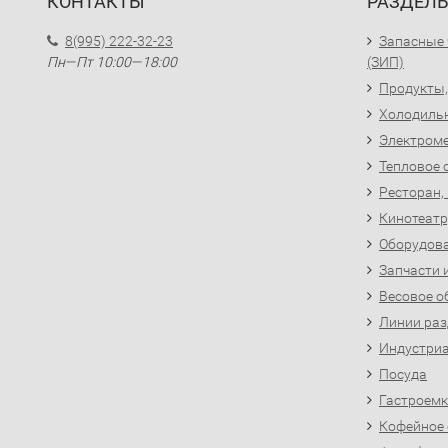
КОНТАКТЫ
РАЗДЕЛ
8(995) 222-32-23
Запасные 
Пн—Пт 10:00—18:00
(ЗИП)
Продукты,
Холодиль
Электроме
Тепловое 
Ресторан,
Кинотеатр
Оборудова
Запчасти 
Весовое о
Линии раз
Индустриа
Посуда
Гастроемк
Кофейное