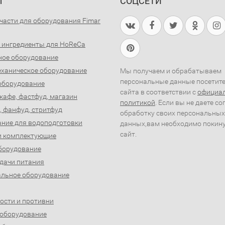
Ы
СОЦСЕТИ
части для оборудования Fimar
 ингредиенты для HoReCa
ное оборудование
ханическое оборудование
Мы получаем и обрабатываем
персональные данные посетит
оборудование
сайта в соответствии с
официа
 кафе, фастфуд, магазин
политикой
. Если вы не даете со
, фанфуд, стритфуд
обработку своих персональных
ние для водоподготовки
данных,вам необходимо покин
сайт.
и комплектующие
борудование
дачи питания
льное оборудование
ости и противни
 оборудование