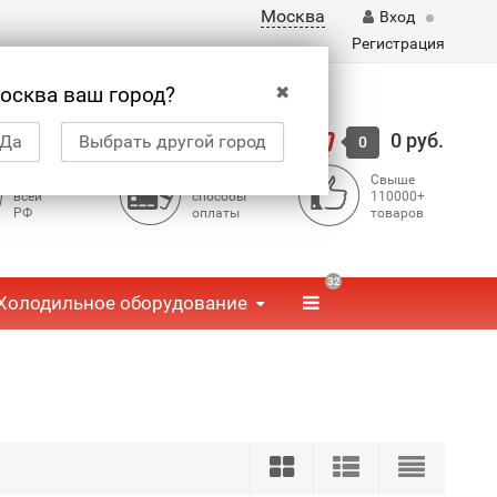
Москва
Вход
Регистрация
✖
осква ваш город?
Корзина
0 руб.
Да
Выбрать другой город
0
Доставка по
Доступные
Свыше
всей
способы
110000+
РФ
оплаты
товаров
32
Холодильное оборудование