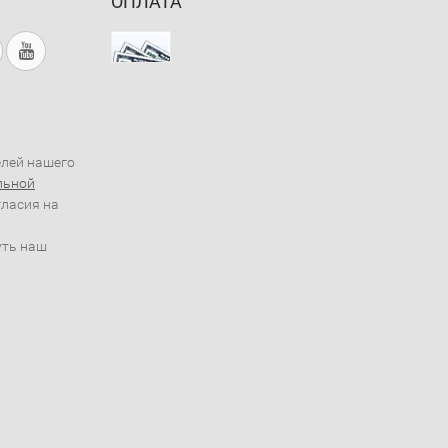
ОПЛАТА
елей нашего
льной
гласия на
уть наш