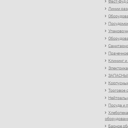
Фаст-фуд 
Линии раз
Оборудова
Посудомо
Упаковочн
Оборудова
Санитарно
Прачечное
Клининг и
Электрика
ЗАПАСНЫ
Корпусны
Торговое 
Нейтральн
Посуда и 
Хлебопека
оборудован
Барное об