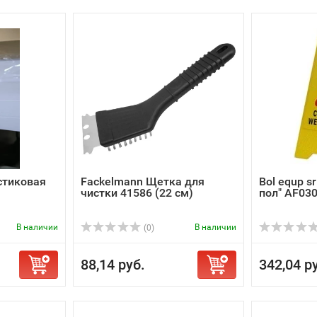
стиковая
Fackelmann Щетка для
Bol equp s
чистки 41586 (22 см)
пол" AF03
В наличии
В наличии
(0)
88,14 руб.
342,04 р