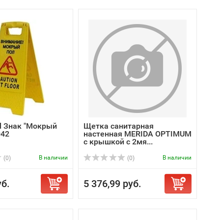
rl Знак "Мокрый
Щетка санитарная
042
настенная MERIDA OPTIMUM
с крышкой с 2мя...
В наличии
В наличии
(0)
(0)
уб.
5 376,99 руб.