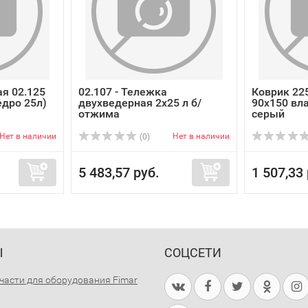
я 02.125
02.107 - Тележка
Коврик 225
едро 25л)
двухведерная 2х25 л б/
90х150 вла
отжима
серый
Нет в наличии
Нет в наличии
(0)
5 483,57 руб.
1 507,33 
Ы
СОЦСЕТИ
части для оборудования Fimar