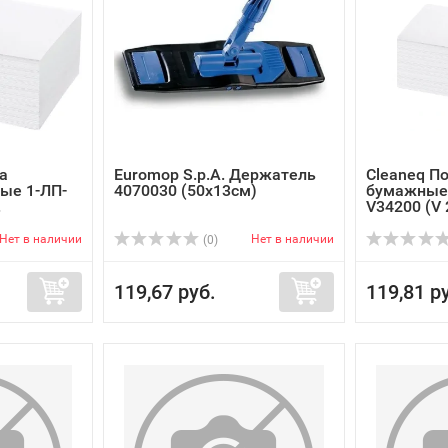
а
Euromop S.p.A. Держатель
Cleaneq П
ые 1-ЛП-
4070030 (50х13см)
бумажные 
.
V34200 (V 2
Нет в наличии
Нет в наличии
(0)
119,67 руб.
119,81 р