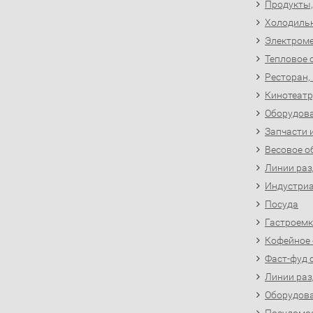
Продукты,
Холодиль
Электроме
Тепловое 
Ресторан,
Кинотеатр
Оборудова
Запчасти 
Весовое о
Линии раз
Индустриа
Посуда
Гастроемк
Кофейное
Фаст-фуд 
Линии раз
Оборудова