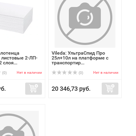
олотенца
Vileda: УльтраСпид Про
листовые 2-ЛП-
25л+10л на платформе с
 слоя...
транспортир...
Нет в наличии
Нет в наличии
(0)
(0)
уб.
20 346,73 руб.