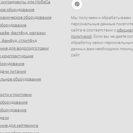
 ингредиенты для HoReCa
ное оборудование
ханическое оборудование
Мы получаем и обрабатываем
персональные данные посетит
оборудование
сайта в соответствии с
официа
 кафе, фастфуд, магазин
политикой
. Если вы не даете со
, фанфуд, стритфуд
обработку своих персональных
ние для водоподготовки
данных,вам необходимо покин
сайт.
и комплектующие
борудование
дачи питания
льное оборудование
ости и противни
 оборудование
оборудование
дачи
ние для кейтеринга