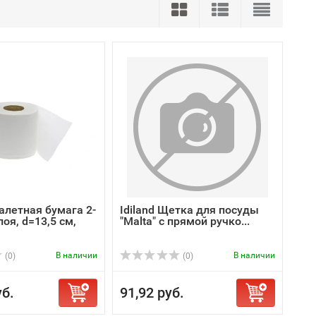
алетная бумага 2-
Idiland Щетка для посуды
лоя, d=13,5 см,
"Malta" с прямой ручко...
В наличии
В наличии
(0)
(0)
уб.
91,92 руб.