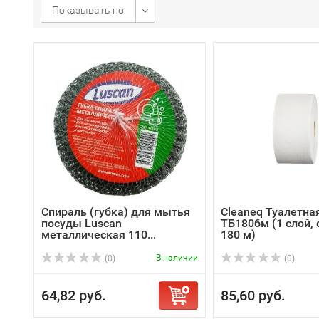
Показывать по:
Спираль (губка) для мытья
Cleaneq Туалетная
посуды Luscan
ТБ180бм (1 слой, 
металлическая 110...
180 м)
В наличии
(0)
(0)
64,82 руб.
85,60 руб.