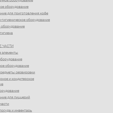
ечное оборудование
ое оборудование
ние для приготовления кофе
-гигиеническое оборудование
 оборудование
 гигиена
Е ЧАСТИ
е элементы
оборудование
ое оборудование
предметы сервировки
рное и кондитерское
ие
орудование
ние для пиццерий
части
посуда и инвентарь