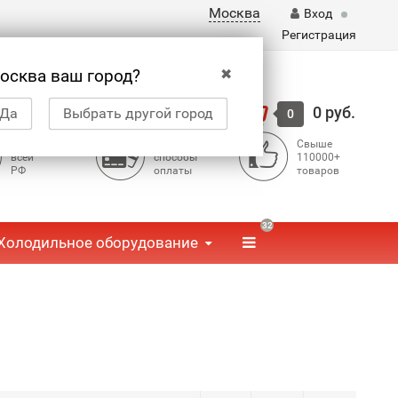
Москва
Вход
Регистрация
✖
осква ваш город?
Корзина
0 руб.
Да
Выбрать другой город
0
Доставка по
Доступные
Свыше
всей
способы
110000+
РФ
оплаты
товаров
32
Холодильное оборудование