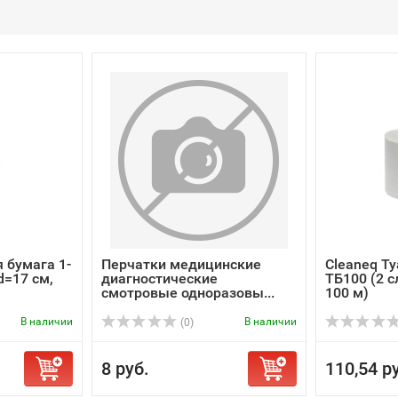
 бумага 1-
Перчатки медицинские
Cleaneq Ту
d=17 см,
диагностические
ТБ100 (2 с
смотровые одноразовы...
100 м)
В наличии
В наличии
(0)
8 руб.
110,54 р