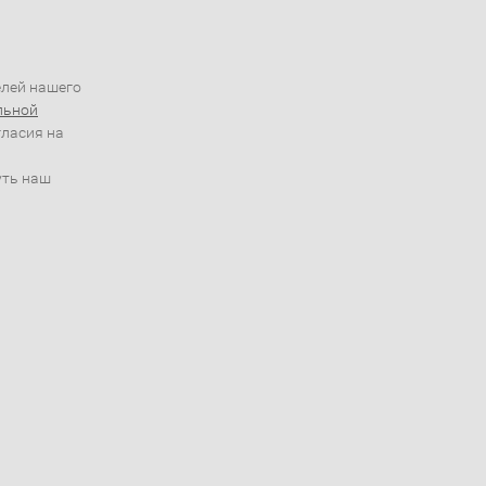
елей нашего
льной
гласия на
уть наш