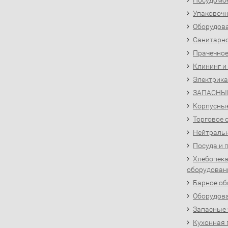
Посудомо
Упаковочн
Оборудова
Санитарно
Прачечное
Клининг и
Электрика
ЗАПАСНЫ
Корпусны
Торговое 
Нейтральн
Посуда и 
Хлебопека
оборудован
Барное об
Оборудова
Запасные 
Кухонная 