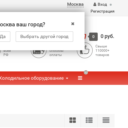
Москва
Вход
Регистрация
✖
осква ваш город?
Корзина
0 руб.
Да
Выбрать другой город
0
Доставка по
Доступные
Свыше
всей
способы
110000+
РФ
оплаты
товаров
32
Холодильное оборудование