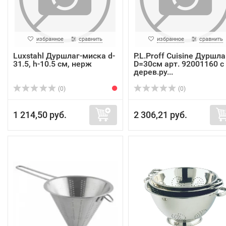
избранное
сравнить
избранное
сравнить
Luxstahl Дуршлаг-миска d-
P.L.Proff Cuisine Дуршла
31.5, h-10.5 см, нерж
D=30см арт. 92001160 с
дерев.ру...
(0)
(0)
1 214,50 руб.
2 306,21 руб.