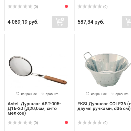
(0)
(0)
4 089,19 руб.
587,34 руб.
избранное
сравнить
избранное
сравнить
Astell Дуршлаг AST-005-
EKSI Дуршлаг COLE36 (
Д16-20 (Д20,0см, сито
двумя ручками, d36 см)
мелкое)
(0)
(0)