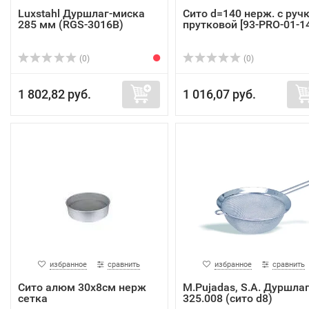
Luxstahl Дуршлаг-миска
Сито d=140 нерж. с руч
285 мм (RGS-3016B)
прутковой [93-PRO-01-14
(0)
(0)
1 802,82 руб.
1 016,07 руб.
избранное
сравнить
избранное
сравнить
Сито алюм 30х8см нерж
M.Pujadas, S.A. Дуршла
сетка
325.008 (сито d8)