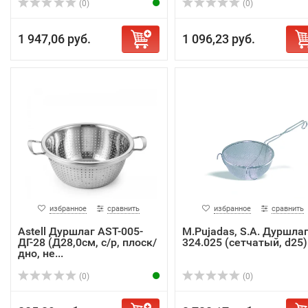
(0)
(0)
1 947,06 руб.
1 096,23 руб.
избранное
сравнить
избранное
сравнить
Astell Дуршлаг AST-005-
M.Pujadas, S.A. Дуршла
ДГ-28 (Д28,0см, с/р, плоск/
324.025 (сетчатый, d25)
дно, не...
(0)
(0)