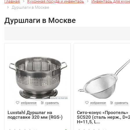
Главная
Кухонная посуда и инвентарь
Инвентарь для кухн
Дуршлаги в Москве
Дуршлаги в Москве
избранное
сравнить
избранное
сравнить
Luxstahl Дуршлаг на
Сито-конус «Проотель»
подставке 320 мм (RGS-)
SCS20 (сталь нерж., D=2
H=11,5, L...