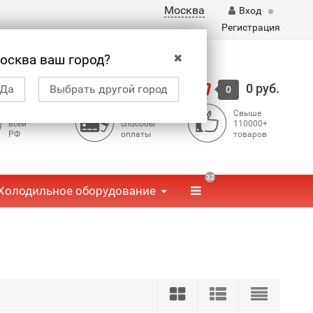
Москва
Вход
Регистрация
✖
осква ваш город?
Корзина
0 руб.
Да
Выбрать другой город
0
Доставка по
Доступные
Свыше
всей
способы
110000+
РФ
оплаты
товаров
32
Холодильное оборудование