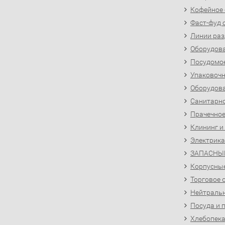
Кофейное
Фаст-фуд 
Линии раз
Оборудова
Посудомо
Упаковочн
Оборудова
Санитарно
Прачечное
Клининг и
Электрика
ЗАПАСНЫ
Корпусны
Торговое 
Нейтральн
Посуда и 
Хлебопека