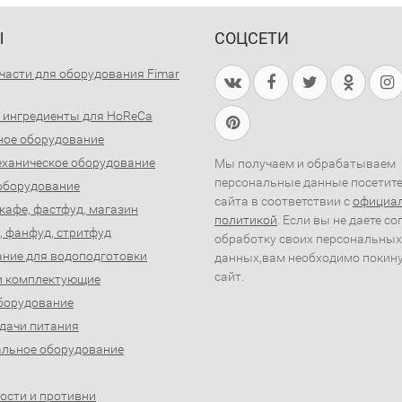
Ы
СОЦСЕТИ
части для оборудования Fimar
 ингредиенты для HoReCa
ное оборудование
ханическое оборудование
Мы получаем и обрабатываем
персональные данные посетит
оборудование
сайта в соответствии с
официа
 кафе, фастфуд, магазин
политикой
. Если вы не даете со
, фанфуд, стритфуд
обработку своих персональных
ние для водоподготовки
данных,вам необходимо покин
сайт.
и комплектующие
борудование
дачи питания
льное оборудование
ости и противни