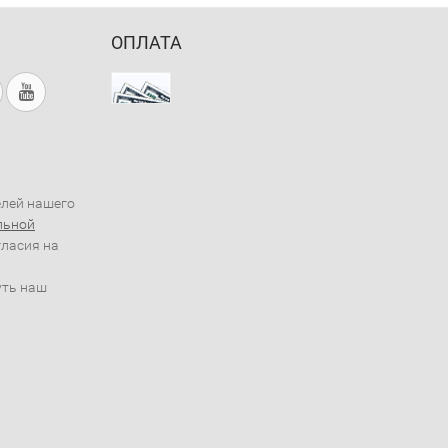
ОПЛАТА
елей нашего
льной
гласия на
уть наш