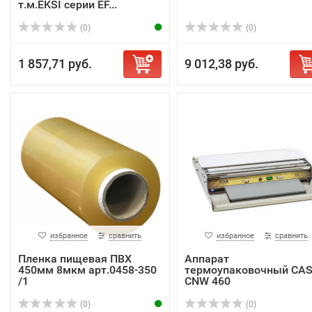
т.м.EKSI серии EF...
(0)
(0)
1 857,71 руб.
9 012,38 руб.
избранное
сравнить
избранное
сравнить
Пленка пищевая ПВХ
Аппарат
450мм 8мкм арт.0458-350
термоупаковочный CA
/1
CNW 460
(0)
(0)