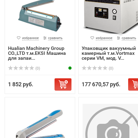
избранное
сравнить
избранное
сравнить
Hualian Machinery Group
Упаковщик вакуумный
CO.,LTD т.м.EKSI Машина
камерный т.м.Vortmax
для запаи...
серии VM, мод. V...
(0)
(0)
1 852 руб.
177 670,57 руб.