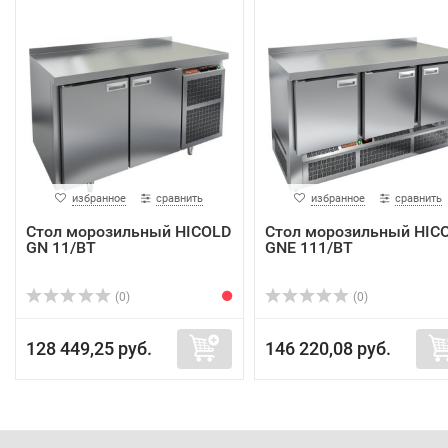
избранное
сравнить
избранное
сравнить
Стол морозильный HICOLD
Стол морозильный HIC
GN 11/BT
GNE 111/BT
(0)
(0)
128 449,25 руб.
146 220,08 руб.