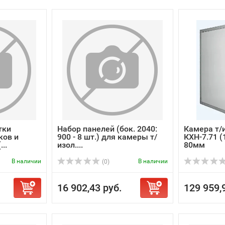
тки
Набор панелей (бок. 2040:
Камера т/
ков и
900 - 8 шт.) для камеры т/
КХН-7.71 (
..
изол....
80мм
В наличии
В наличии
(0)
16 902,43 руб.
129 959,