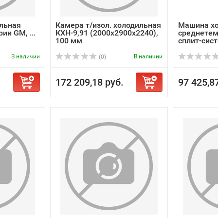
льная
Камера т/изол. холодильная
Машина х
ии GM, ...
КХН-9,91 (2000х2900х2240),
среднетем
100 мм
сплит-сис
В наличии
В наличии
(0)
.
172 209,18 руб.
97 425,8