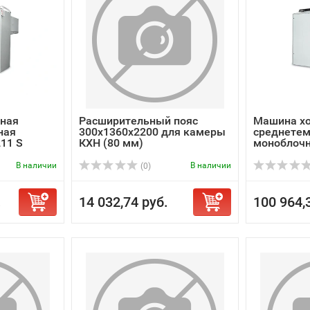
ная
Расширительный пояс
Машина х
ная
300х1360х2200 для камеры
среднетем
11 S
КХН (80 мм)
моноблоч
В наличии
В наличии
(0)
.
14 032,74 руб.
100 964,