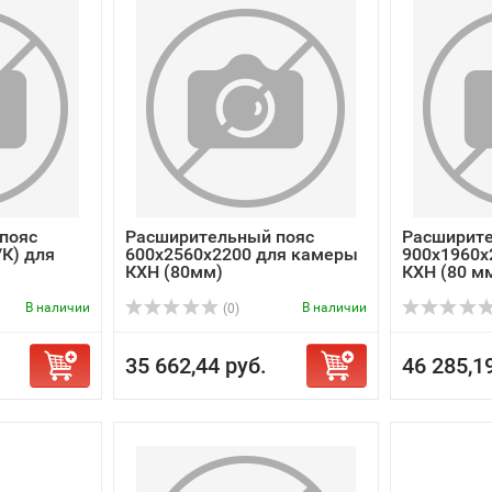
пояс
Расширительный пояс
Расширите
/К) для
600х2560х2200 для камеры
900х1960х
КХН (80мм)
КХН (80 м
В наличии
В наличии
(0)
35 662,44 руб.
46 285,1