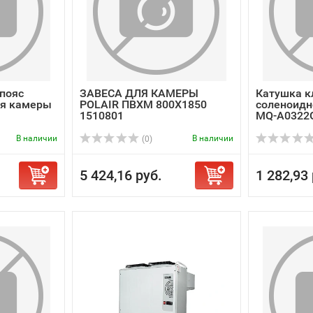
пояс
ЗАВЕСА ДЛЯ КАМЕРЫ
Катушка к
ля камеры
POLAIR ПВХМ 800Х1850
соленоидн
1510801
MQ-A0322
В наличии
В наличии
(0)
5 424,16 руб.
1 282,93 