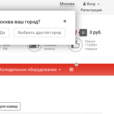
Москва
Вход
Регистрация
✖
осква ваш город?
Корзина
0 руб.
Да
Выбрать другой город
0
Доставка по
Доступные
Свыше
всей
способы
110000+
РФ
оплаты
товаров
32
Холодильное оборудование
для камер