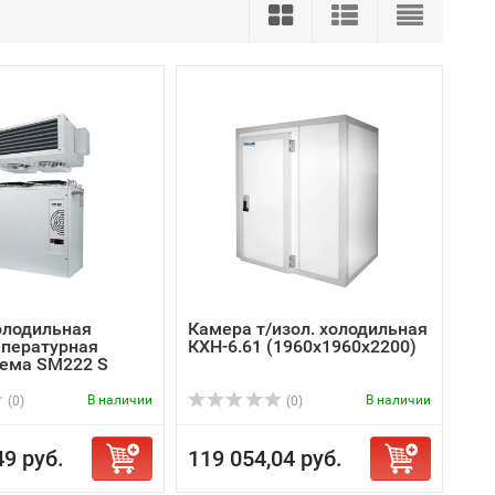
олодильная
Камера т/изол. холодильная
пературная
КХН-6.61 (1960х1960х2200)
тема SM222 S
В наличии
В наличии
(0)
(0)
49 руб.
119 054,04 руб.