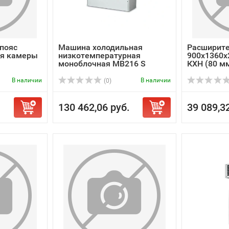
пояс
Машина холодильная
Расширите
ля камеры
низкотемпературная
900х1360х
моноблочная MB216 S
КХН (80 м
В наличии
В наличии
(0)
130 462,06 руб.
39 089,3