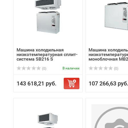
Машина холодильная
Машина холодиль
низкотемпературная сплит-
низкотемператур
система SB216 S
моноблочная MB2
В наличии
(0)
(0)
143 618,21 руб.
107 266,63 руб