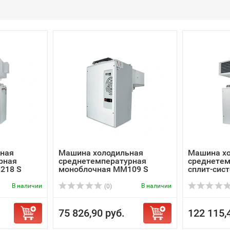
ная
Машина холодильная
Машина х
рная
среднетемпературная
среднетем
218 S
моноблочная MM109 S
сплит-сис
В наличии
В наличии
(0)
.
75 826,90 руб.
122 115,