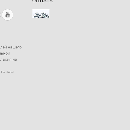
ОПЛАТА
елей нашего
льной
гласия на
уть наш