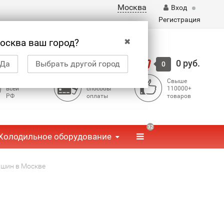
Москва
Вход
Регистрация
✖
осква ваш город?
Корзина
0 руб.
Да
Выбрать другой город
0
Доставка по
Доступные
Свыше
всей
способы
110000+
РФ
оплаты
товаров
32
Холодильное оборудование
ашин в Москве