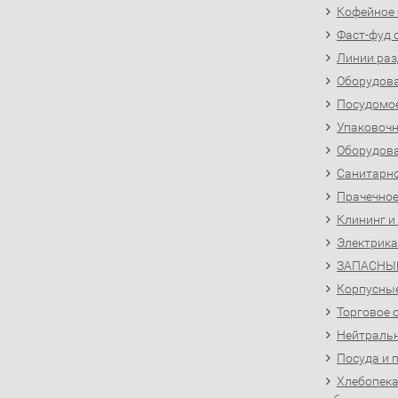
Кофейное
Фаст-фуд 
Линии раз
Оборудова
Посудомо
Упаковочн
Оборудова
Санитарно
Прачечное
Клининг и
Электрика
ЗАПАСНЫ
Корпусны
Торговое 
Нейтральн
Посуда и 
Хлебопека