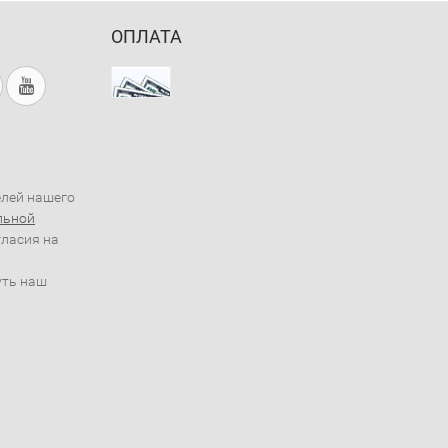
ОПЛАТА
елей нашего
льной
гласия на
уть наш