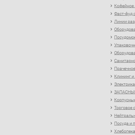
Кофейное
Фаст-фуд 
Линии раз
Оборудова
Посудомо
Упаковочн
Оборудова
Санитарно
Прачечное
Клининг и
Электрика
ЗАПАСНЫ
Корпусны
Торговое 
Нейтральн
Посуда и 
Хлебопека