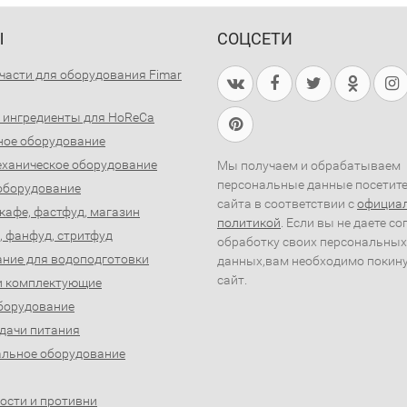
Ы
СОЦСЕТИ
части для оборудования Fimar
 ингредиенты для HoReCa
ное оборудование
ханическое оборудование
Мы получаем и обрабатываем
персональные данные посетит
оборудование
сайта в соответствии с
официа
 кафе, фастфуд, магазин
политикой
. Если вы не даете со
, фанфуд, стритфуд
обработку своих персональных
ние для водоподготовки
данных,вам необходимо покин
сайт.
и комплектующие
борудование
дачи питания
льное оборудование
ости и противни