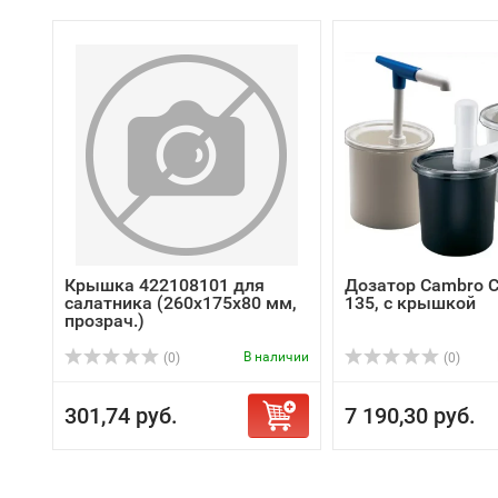
Крышка 422108101 для
Дозатор Cambro 
салатника (260х175х80 мм,
135, с крышкой
прозрач.)
В наличии
(0)
(0)
301,74 руб.
7 190,30 руб.