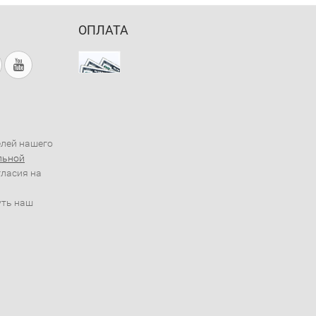
ОПЛАТА
елей нашего
льной
гласия на
уть наш