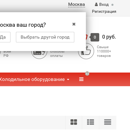
Москва
Вход
Регистрация
✖
осква ваш город?
Корзина
0 руб.
Да
Выбрать другой город
0
Доставка по
Доступные
Свыше
всей
способы
110000+
РФ
оплаты
товаров
32
Холодильное оборудование