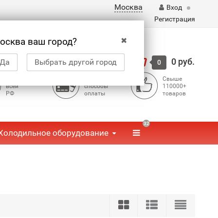
Москва
Вход
Регистрация
✖
осква ваш город?
Корзина
0 руб.
Да
Выбрать другой город
0
Доставка по
Доступные
Свыше
всей
способы
110000+
РФ
оплаты
товаров
32
Холодильное оборудование