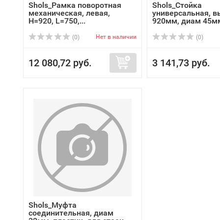
Shols_Рамка поворотная
Shols_Стойка
механическая, левая,
универсальная, в
H=920, L=750,...
920мм, диам 45м
Нет в наличии
(0)
(0)
12 080,72 руб.
3 141,73 руб.
Shols_Муфта
соединительная, диам