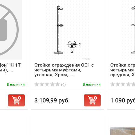
Дон" К11Т
Стойка ограждения ОС1 с
Стойка ог
), ...
четырьмя муфтами,
четырьмя
угловая, Хром, ...
средняя, Хр
В наличии
В наличии
(0)
3 109,99 руб.
1 090 ру