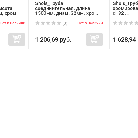
Shols_Труба
Shols_Тру
ысота
соединительная, длина
хромирова
м, хром
1500мм, диам. 32мм, хро...
d=32 ...
Нет в наличии
Нет в наличии
(0)
1 206,69 руб.
1 628,94 