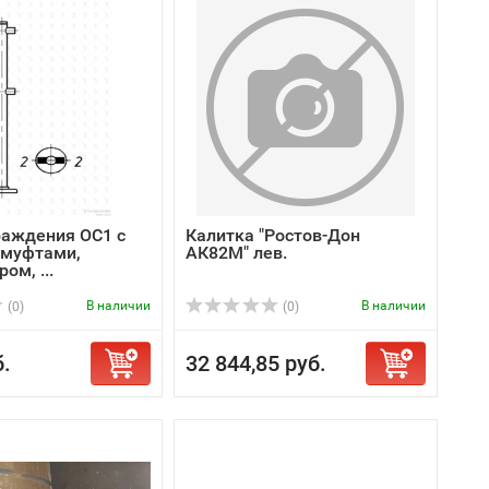
раждения ОС1 с
Калитка "Ростов-Дон
 муфтами,
АК82М" лев.
ом, ...
В наличии
В наличии
(0)
(0)
б.
32 844,85 руб.