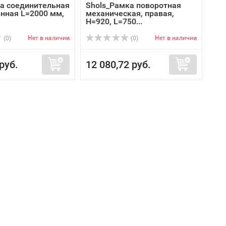
ба соединительная
Shols_Рамка поворотная
нная L=2000 мм,
механическая, правая,
H=920, L=750...
Нет в наличии
Нет в наличии
(0)
(0)
руб.
12 080,72 руб.