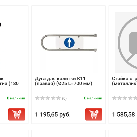
ик
Дуга для калитки К11
Стойка ог
тия (180
(правая) (Ø25 L=700 мм)
(металлик
В наличии
В наличии
(0)
1 195,65 руб.
1 585,58 