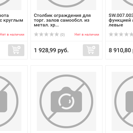
рота
Столбик ограждения для
SW.007.003
 с круглым
торг. залов самообсл. из
функцией 
метал. хр...
левые
Нет в наличии
Нет в наличии
(0)
1 928,99 руб.
8 910,80 