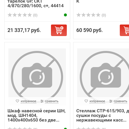
тарелок GP, СКТ
К
4/870/280/1600, с+, 44414
(0)
(0)
21 337,17 руб.
60 590 руб.
избранное
сравнить
избранное
сравнить
Шкаф навесной серии ШН,
Стеллаж СТР-615/903, 
мод. ШН1404,
сушки посуды с
1400х400х650 без две...
нержавеющими касс...