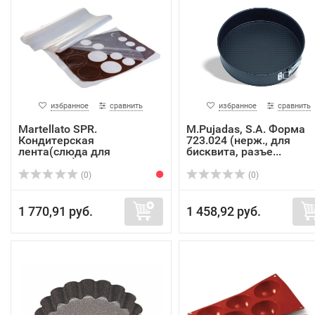
избранное
сравнить
избранное
сравнить
Martellato SPR.
M.Pujadas, S.A. Форма
Кондитерская
723.024 (нерж., для
лента(слюда для
бисквита, разъе...
шоколада) NS...
(0)
(0)
1 770,91 руб.
1 458,92 руб.