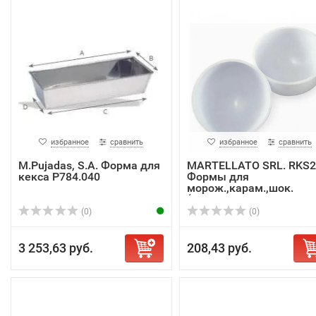
избранное
сравнить
избранное
сравнить
M.Pujadas, S.A. Форма для
MARTELLATO SRL. RKS2
кекса P784.040
Формы для
морож.,карам.,шок.
(полу...
(0)
(0)
3 253,63 руб.
208,43 руб.