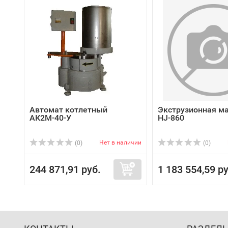
Автомат котлетный
Экструзионная ма
АК2М-40-У
HJ-860
Нет в наличии
(0)
(0)
244 871,91 руб.
1 183 554,59 ру