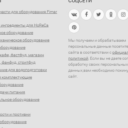
Ы
СОЦСЕТИ
части для оборудования Fimar
 ингредиенты для HoReCa
ное оборудование
ханическое оборудование
Мы получаем и обрабатываем
персональные данные посетит
оборудование
сайта в соответствии с
официа
 кафе, фастфуд, магазин
политикой
. Если вы не даете со
, фанфуд, стритфуд
обработку своих персональных
ние для водоподготовки
данных,вам необходимо покин
сайт.
и комплектующие
борудование
дачи питания
льное оборудование
ости и противни
 оборудование