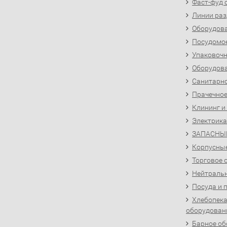
Фаст-фуд 
Линии раз
Оборудова
Посудомо
Упаковочн
Оборудова
Санитарно
Прачечное
Клининг и
Электрика
ЗАПАСНЫ
Корпусны
Торговое 
Нейтральн
Посуда и 
Хлебопека
оборудован
Барное об