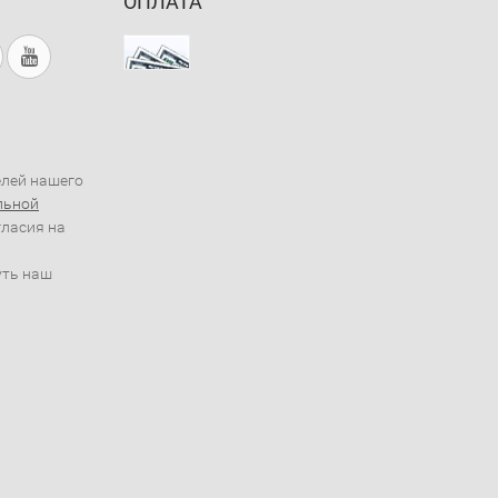
ОПЛАТА
елей нашего
льной
гласия на
уть наш