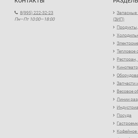
КОНТАКТЫ
РАЗДЕЛ
8(995) 222-32-23
Запасные 
Пн—Пт 10:00—18:00
(ЗИП)
Продукты,
Холодиль
Электроме
Тепловое 
Ресторан,
Кинотеатр
Оборудова
Запчасти 
Весовое о
Линии раз
Индустриа
Посуда
Гастроемк
Кофейное