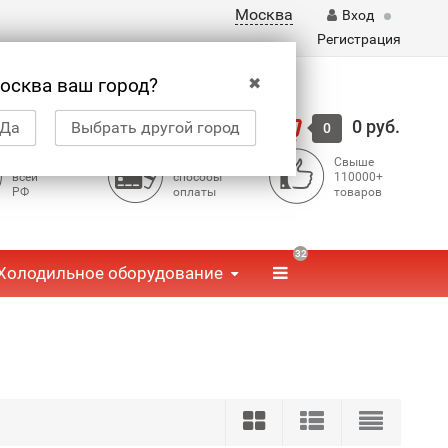
Москва
Вход
Регистрация
✖
осква ваш город?
Корзина
0 руб.
Да
Выбрать другой город
0
Доставка по
Доступные
Свыше
всей
способы
110000+
РФ
оплаты
товаров
32
Холодильное оборудование