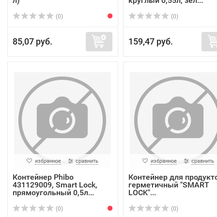
л)
круглый 0,55л, зел...
(0)
(0)
85,07 руб.
159,47 руб.
избранное
сравнить
избранное
сравнить
Контейнер Phibo
Контейнер для продукт
431129009, Smart Lock,
герметичный "SMART
прямоугольный 0,5л...
LOCK"...
(0)
(0)