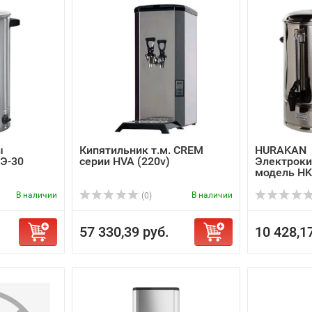
ы
Кипятильник т.м. CREM
HURAKAN
Э-30
серии HVA (220v)
Электроки
модель H
В наличии
В наличии
(0)
57 330,39 руб.
10 428,1