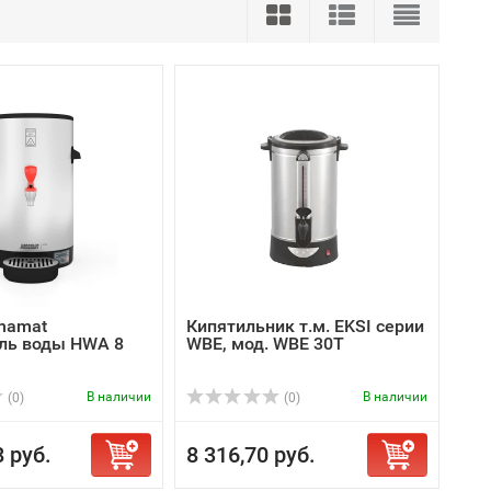
onamat
Кипятильник т.м. EKSI серии
ль воды HWA 8
WBE, мод. WBE 30T
В наличии
В наличии
(0)
(0)
8 руб.
8 316,70 руб.