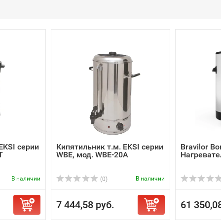
EKSI серии
Кипятильник т.м. EKSI серии
Bravilor B
T
WBE, мод. WBE-20A
Нагревате
В наличии
В наличии
(0)
7 444,58 руб.
61 350,0