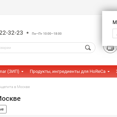
М
22-32-23
Пн—Пт 10:00—18:00
mar (ЗИП)
Продукты, ингредиенты для HoReCa
бщепита в Москве
Москве
ые