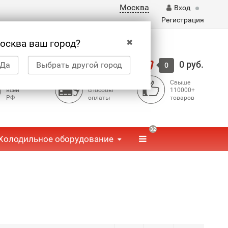
Москва
Вход
Регистрация
✖
осква ваш город?
Корзина
0 руб.
Да
Выбрать другой город
0
Доставка по
Доступные
Свыше
всей
способы
110000+
РФ
оплаты
товаров
32
Холодильное оборудование