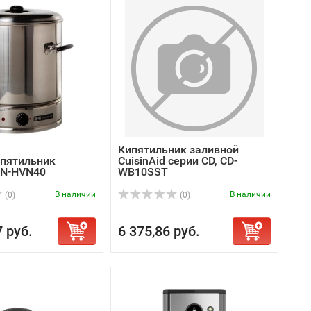
Кипятильник заливной
пятильник
CuisinAid серии CD, CD-
KN-HVN40
WB10SST
В наличии
В наличии
(0)
(0)
7 руб.
6 375,86 руб.