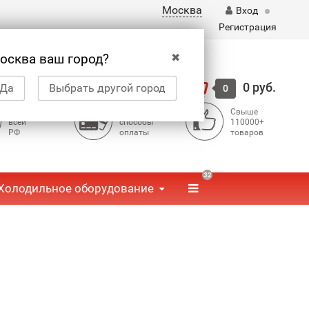
Москва
Вход
Регистрация
✖
осква ваш город?
Корзина
0 руб.
Да
Выбрать другой город
0
Доставка по
Доступные
Свыше
всей
способы
110000+
РФ
оплаты
товаров
32
Холодильное оборудование