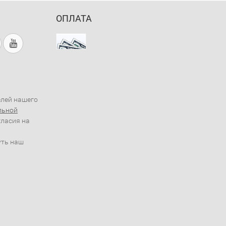
ОПЛАТА
елей нашего
льной
гласия на
уть наш