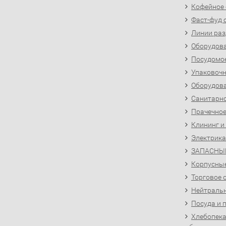
Кофейное
Фаст-фуд 
Линии раз
Оборудова
Посудомо
Упаковочн
Оборудова
Санитарно
Прачечное
Клининг и
Электрика
ЗАПАСНЫ
Корпусны
Торговое 
Нейтральн
Посуда и 
Хлебопека