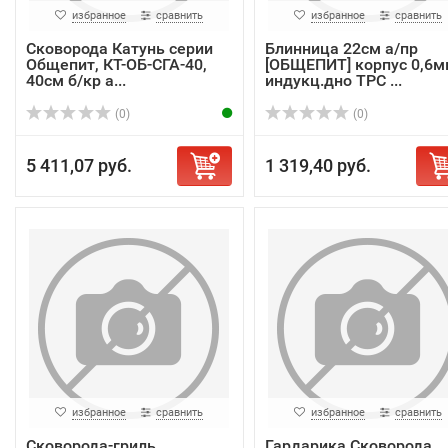
избранное
сравнить
избранное
сравнить
Сковорода Катунь серии
Блинница 22см а/пр
Общепит, КТ-ОБ-СГА-40,
[ОБЩЕПИТ] корпус 0,6м
40см б/кр а...
индукц.дно ТРС ...
(0)
(0)
5 411,07 руб.
1 319,40 руб.
избранное
сравнить
избранное
сравнить
Сковорода-гриль
Гардарика Сковорода