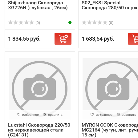
Shijiazhuang Сковорода
S02_EKSI Special
XG726N (глубокая , 26см)
Сковорода 280/50 нерж
(0)
(0)
1 834,55 руб.
1 683,54 руб.
избранное
сравнить
избранное
сравнить
Luxstahl Сковорода 220/50
MYRON COOK Сковород
из нержавеющей стали
MC2164 (чугун, лит. руч
(C24131)
15 см)