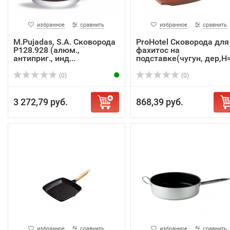
избранное
сравнить
избранное
сравнить
M.Pujadas, S.A. Сковорода
ProHotel Сковорода для
P128.928 (алюм.,
фахитос на
антиприг., инд...
подставке(чугун, дер,H=.
(0)
(0)
3 272,79 руб.
868,39 руб.
избранное
сравнить
избранное
сравнить