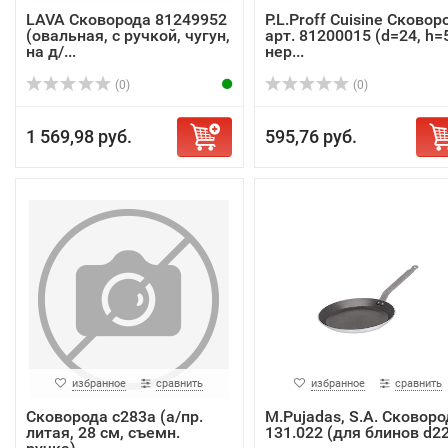
LAVA Сковорода 81249952
P.L.Proff Cuisine Сковор
(овальная, с ручкой, чугун,
арт. 81200015 (d=24, h=5
на д/...
нер...
(0)
(0)
1 569,98 руб.
595,76 руб.
избранное
сравнить
избранное
сравнить
Сковорода с283а (а/пр.
M.Pujadas, S.A. Сковоро
литая, 28 см, съемн.
131.022 (для блинов d22