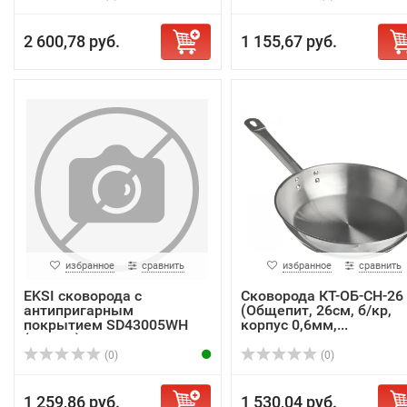
2 600,78 руб.
1 155,67 руб.
избранное
сравнить
избранное
сравнить
EKSI сковорода с
Сковорода КТ-ОБ-СН-26
антипригарным
(Общепит, 26см, б/кр,
покрытием SD43005WH
корпус 0,6мм,...
(300/50)
(0)
(0)
1 259,86 руб.
1 530,04 руб.