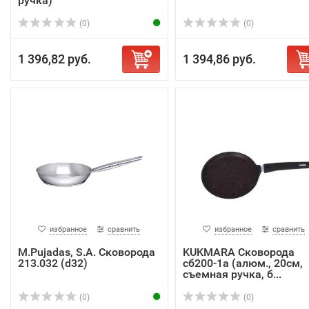
ручка)
(0)
(0)
1 396,82 руб.
1 394,86 руб.
избранное
сравнить
избранное
сравнить
M.Pujadas, S.A. Сковорода
KUKMARA Сковорода
213.032 (d32)
сб200-1а (алюм., 20см,
съемная ручка, б...
(0)
(0)