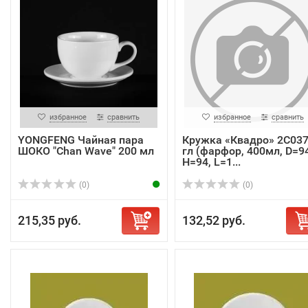
избранное
сравнить
избранное
сравнить
YONGFENG Чайная пара
Кружка «Квадро» 2С03
ШОКО "Chan Wave" 200 мл
гл (фарфор, 400мл, D=94
H=94, L=1...
(0)
(0)
215,35 руб.
132,52 руб.