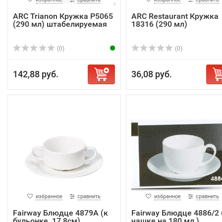
ARC Trianon Кружка P5065
ARC Restaurant Кружка
(290 мл) штабелируемая
18316 (290 мл)
(0)
(0)
142,88 руб.
36,08 руб.
избранное
сравнить
избранное
сравнить
Fairway Блюдце 4879A (к
Fairway Блюдце 4886/2 
бульонке, 17.8см)
чашке на 180 мл.)