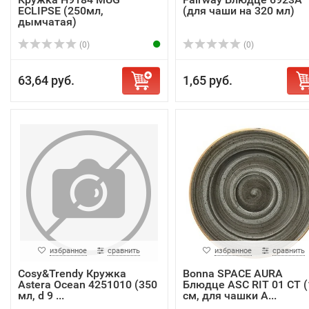
ECLIPSE (250мл,
(для чаши на 320 мл)
дымчатая)
(0)
(0)
63,64 руб.
1,65 руб.
избранное
сравнить
избранное
сравнить
Cosy&Trendy Кружка
Bonna SPACE AURA
Astera Ocean 4251010 (350
Блюдце ASC RIT 01 CT (
мл, d 9 ...
см, для чашки A...