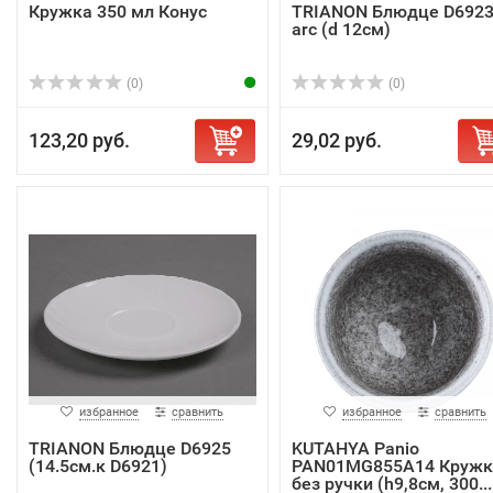
Кружка 350 мл Конус
TRIANON Блюдце D692
arc (d 12cм)
(0)
(0)
123,20 руб.
29,02 руб.
избранное
сравнить
избранное
сравнить
TRIANON Блюдце D6925
KUTAHYA Panio
(14.5см.к D6921)
PAN01MG855A14 Кружк
без ручки (h9,8см, 300...