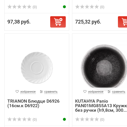
(0)
(0)
97,38 руб.
725,32 руб.
избранное
сравнить
избранное
сравнить
TRIANON Блюдце D6926
KUTAHYA Panio
(16см.к D6922)
PAN01MG855A13 Кружк
без ручки (h9,8см, 300...
(0)
(0)