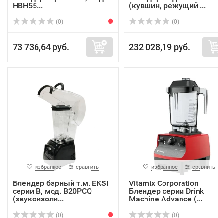
HBH55...
(кувшин, режущий ...
(0)
(0)
73 736,64 руб.
232 028,19 руб.
избранное
сравнить
избранное
сравнить
Блендер барный т.м. EKSI
Vitamix Corporation
серии B, мод. B20PСQ
Блендер серии Drink
(звукоизоли...
Machine Advance (...
(0)
(0)