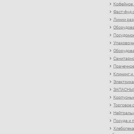
Кофейное
Фаст-фуд 
Линии раз
Оборудова
Посудомо
Упаковочн
Оборудова
Санитарно
Прачечное
Клининг и
Электрика
ЗАПАСНЫ
Корпусны
Торговое 
Нейтральн
Посуда и 
Хлебопека