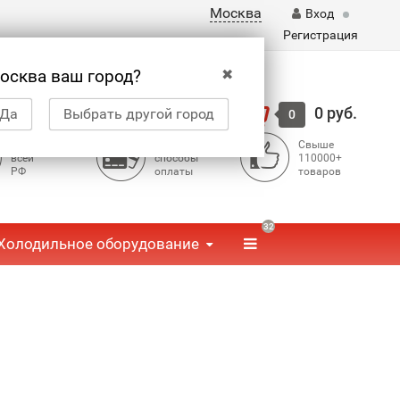
Москва
Вход
Регистрация
✖
осква ваш город?
Корзина
0 руб.
Да
Выбрать другой город
0
Доставка по
Доступные
Свыше
всей
способы
110000+
РФ
оплаты
товаров
32
Холодильное оборудование