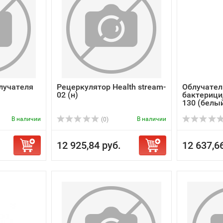
лучателя
Рецеркулятор Нealth stream-
Облучател
02 (н)
бактерици
130 (белы
В наличии
В наличии
(0)
12 925,84 руб.
12 637,6