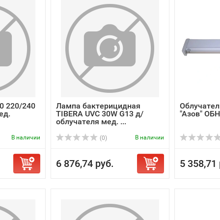
10 220/240
Лампа бактерицидная
Облучател
ед.
TIBERA UVC 30W G13 д/
"Азов" ОБН
облучателя мед. ...
В наличии
В наличии
(0)
6 876,74 руб.
5 358,71 