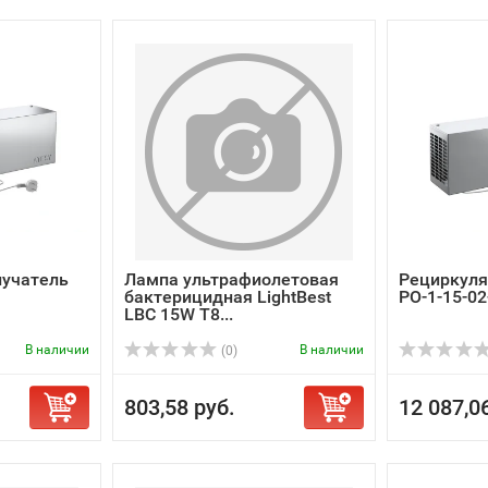
лучатель
Лампа ультрафиолетовая
Рециркуля
бактерицидная LightBest
РО-1-15-02
LBC 15W T8...
В наличии
В наличии
(0)
803,58 руб.
12 087,0