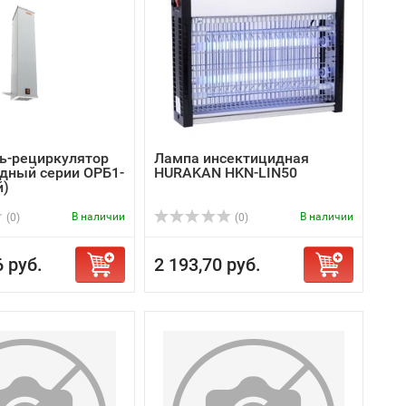
ь-рециркулятор
Лампа инсектицидная
дный серии ОРБ1-
HURAKAN HKN-LIN50
й)
В наличии
В наличии
(0)
(0)
6 руб.
2 193,70 руб.