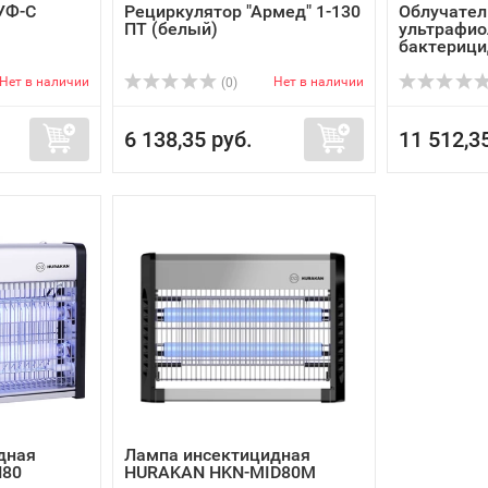
УФ-С
Рециркулятор "Армед" 1-130
Облучател
ПТ (белый)
ультрафи
бактерици
Нет в наличии
Нет в наличии
(0)
6 138,35 руб.
11 512,3
дная
Лампа инсектицидная
N80
HURAKAN HKN-MID80M