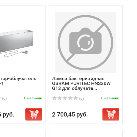
тор-облучатель
Лампа бактерицидная
-1
OSRAM PURITEC HNS30W
G13 для облучате...
В наличии
В наличии
(0)
(0)
6 руб.
2 700,45 руб.