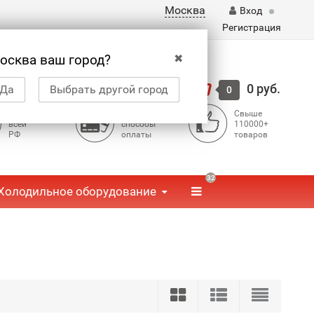
Москва
Вход
Регистрация
✖
осква ваш город?
Корзина
0 руб.
Да
Выбрать другой город
0
Доставка по
Доступные
Свыше
всей
способы
110000+
РФ
оплаты
товаров
32
Холодильное оборудование