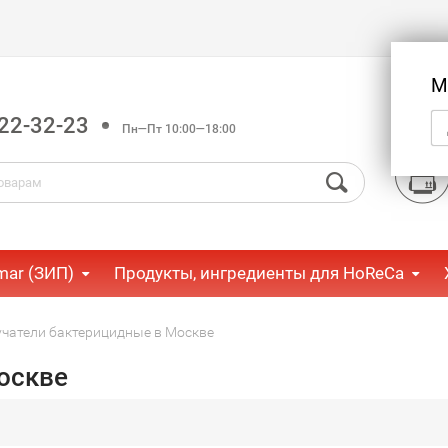
М
22-32-23
Пн—Пт 10:00—18:00
mar (ЗИП)
Продукты, ингредиенты для HoReCa
чатели бактерицидные в Москве
оскве