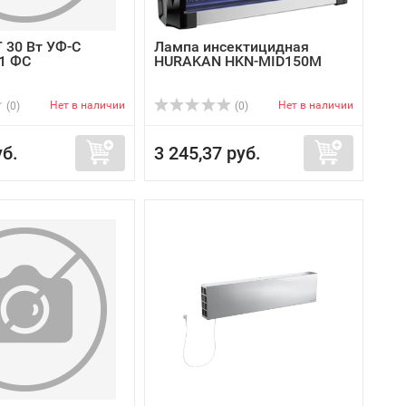
 30 Вт УФ-С
Лампа инсектицидная
1 ФС
HURAKAN HKN-MID150M
Нет в наличии
Нет в наличии
(0)
(0)
уб.
3 245,37 руб.