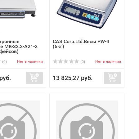
тронные
CAS Corp.Ltd.Весы PW-II
е МК-32.2-А21-2
(5кг)
рфейсов)
Нет в наличии
Нет в наличии
(0)
(0)
руб.
13 825,27 руб.