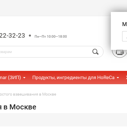
М
22-32-23
Пн—Пт 10:00—18:00
mar (ЗИП)
Продукты, ингредиенты для HoReCa
остого взвешивания в Москве
я в Москве