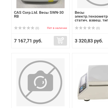
CAS Corp.Ltd. Весы SWN-30
Весы
RB
электр.тензометр
статич. взвеш. тип
Нет в наличии
(0)
(0)
7 167,71 руб.
3 320,83 руб.