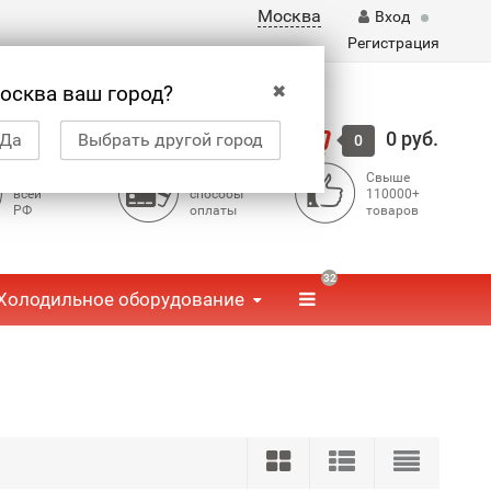
Москва
Вход
Регистрация
✖
осква ваш город?
Корзина
0 руб.
Да
Выбрать другой город
0
Доставка по
Доступные
Свыше
всей
способы
110000+
РФ
оплаты
товаров
32
Холодильное оборудование