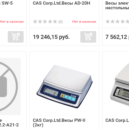
ы SW-5
CAS Corp.Ltd.Весы AD-20H
Весы элек
настольны
Нет в наличии
Нет в наличии
(0)
19 246,15 руб.
7 562,12 
е
CAS Corp.Ltd.Весы PW-II
CAS Corp.
.2-A21-2
(2кг)