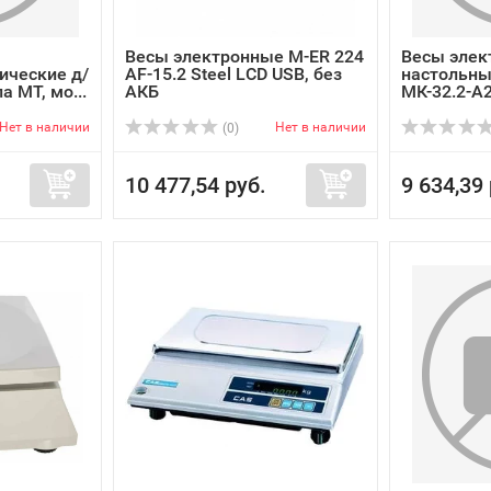
Весы электронные M-ER 224
Весы элек
ические д/
AF-15.2 Steel LCD USB, без
настольны
а МТ, мо...
АКБ
МК-32.2-А
Нет в наличии
Нет в наличии
(0)
10 477,54 руб.
9 634,39 