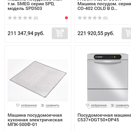
т.м. SMEG серии SPD,
Машина посудом. сери
модель SPD503
CO-402 COLD B D...
(0)
(0)
211 347,94 руб.
221 920,55 руб.
избранное
сравнить
избранное
сравнить
Машина посудомоечная
Посудомоечная машин
кухонная электрическая
C537+DGT50+DP45
МПК-500Ф-01