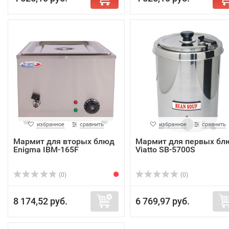
избранное
сравнить
избранное
сравнить
Мармит для вторых блюд
Мармит для первых бл
Enigma IBM-165F
Viatto SB-5700S
(0)
(0)
8 174,52 руб.
6 769,97 руб.