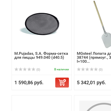
M.Pujadas, S.A. Форма-сетка
MGsteel Лопата д
для пиццы 949.040 (d40.5)
38744 (прямоуг., 
l=100...
В наличии
(0)
(0)
1 590,86 руб.
5 342,01 руб.