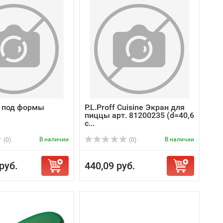
 под формы
P.L.Proff Cuisine Экран для
пиццы арт. 81200235 (d=40,6
с...
В наличии
В наличии
(0)
(0)
руб.
440,09 руб.