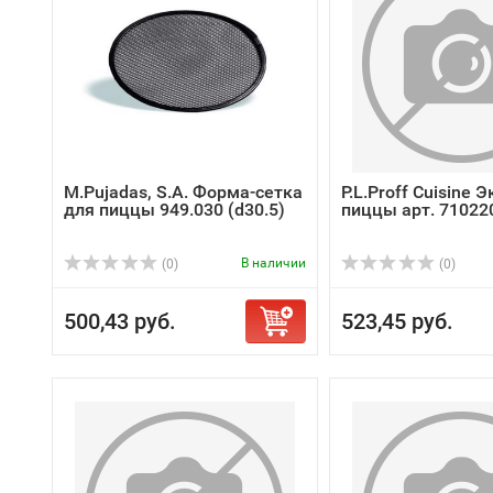
M.Pujadas, S.A. Форма-сетка
P.L.Proff Cuisine 
для пиццы 949.030 (d30.5)
пиццы арт. 710220
В наличии
(0)
(0)
500,43 руб.
523,45 руб.