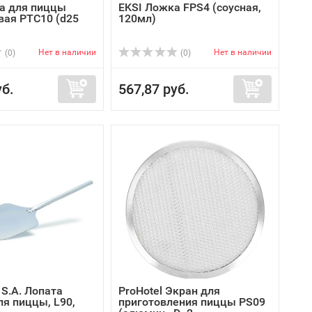
а для пиццы
EKSI Ложка FPS4 (соусная,
ая PTC10 (d25
120мл)
Нет в наличии
Нет в наличии
(0)
(0)
уб.
567,87 руб.
 S.A. Лопата
ProHotel Экран для
ля пиццы, L90,
приготовления пиццы PS09