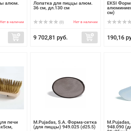
цы алюм.
Лопатка для пиццы алюм.
EKSI Форм
36 см, дл.130 см
алюминиев
см)
Нет в наличии
Нет в наличии
(0)
9 702,81 руб.
190,16 р
для печи
M.Pujadas, S.A. Форма-сетка
M.Pujadas,
6х5см,
(для пиццы) 949.025 (d25.5)
948.090 (д