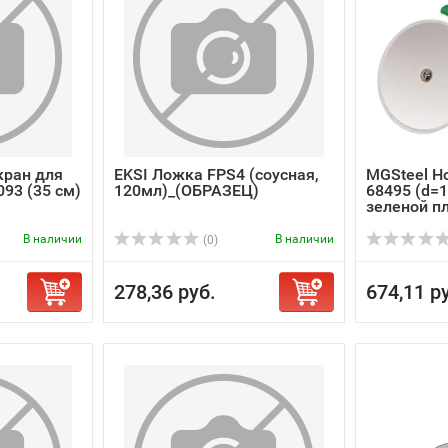
Экран для
EKSI Ложка FPS4 (соусная,
MGSteel Н
93 (35 см)
120мл)_(ОБРАЗЕЦ)
68495 (d=1
зеленой пл
В наличии
В наличии
(0)
278,36 руб.
674,11 р