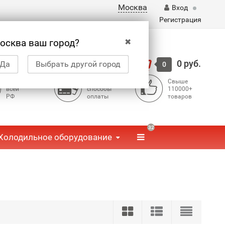
Москва
Вход
Регистрация
✖
осква ваш город?
Корзина
0 руб.
Да
Выбрать другой город
0
Доставка по
Доступные
Свыше
всей
способы
110000+
РФ
оплаты
товаров
32
Холодильное оборудование