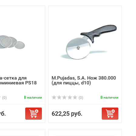
а-сетка для
M.Pujadas, S.A. Нож 380.000
юминиевая PS18
(для пиццы, d10)
В наличии
В наличии
(0)
(0)
уб.
622,25 руб.