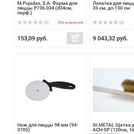
M.Pujadas, S.A. Форма для
Лопатка для пиц
пиццы P736.034 (d34см,
33 см, дл.130 см
перф.)
Нет в наличии
(0)
(0)
153,09 руб.
9 043,32 руб.
Нож для пиццы 98 мм (94-
GI.METAL Щетка 
3705)
ACH-SP (120см, 1