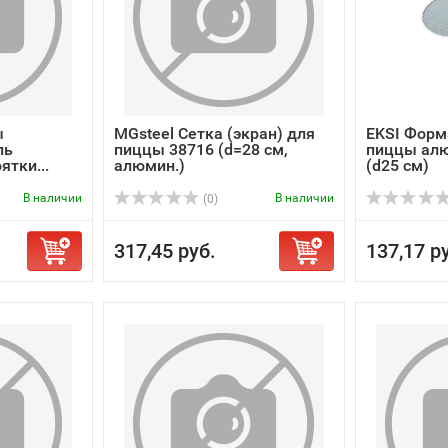
ы
MGsteel Сетка (экран) для
EKSI Форм
ль
пиццы 38716 (d=28 см,
пиццы ал
ятки...
алюмин.)
(d25 см)
В наличии
В наличии
(0)
317,45 руб.
137,17 р