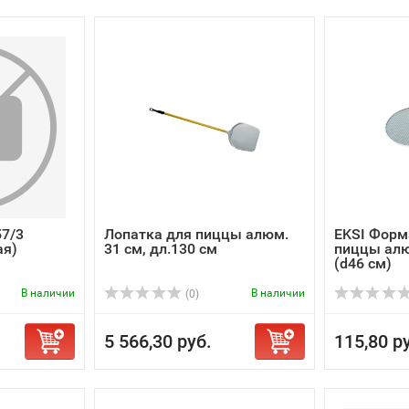
57/3
Лопатка для пиццы алюм.
EKSI Форм
ая)
31 см, дл.130 см
пиццы ал
(d46 см)
В наличии
В наличии
(0)
5 566,30 руб.
115,80 р