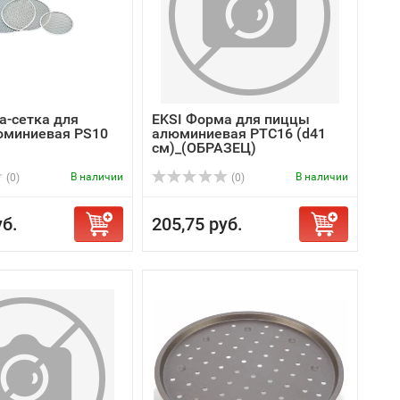
а-сетка для
EKSI Форма для пиццы
юминиевая PS10
алюминиевая PTC16 (d41
см)_(ОБРАЗЕЦ)
В наличии
В наличии
(0)
(0)
уб.
205,75 руб.