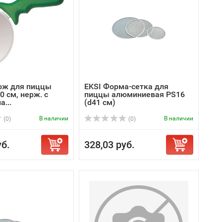
ож для пиццы
EKSI Форма-сетка для
0 см, нерж. с
пиццы алюминиевая PS16
а...
(d41 см)
В наличии
В наличии
(0)
(0)
уб.
328,03 руб.