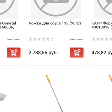
 Gimetal
Ложка для соуса 133 (90гр)
KAPP Фор
160606,
43010018 
В наличии
В наличии
(0)
2 783,55 руб.
478,82 р