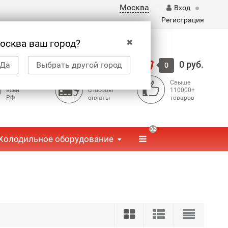
Москва
Вход
Регистрация
✖
осква ваш город?
Корзина
0 руб.
Да
Выбрать другой город
0
Доставка по
Доступные
Свыше
всей
способы
110000+
РФ
оплаты
товаров
32
Холодильное оборудование