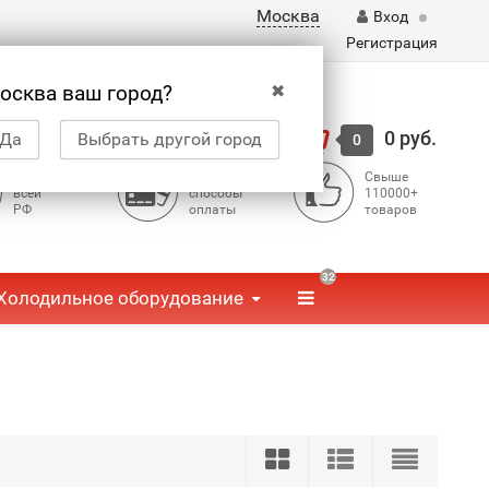
Москва
Вход
Регистрация
✖
осква ваш город?
Корзина
0 руб.
Да
Выбрать другой город
0
Доставка по
Доступные
Свыше
всей
способы
110000+
РФ
оплаты
товаров
32
Холодильное оборудование