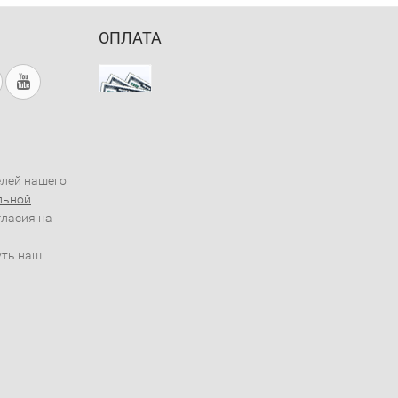
ОПЛАТА
елей нашего
льной
гласия на
уть наш