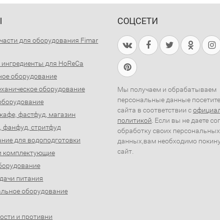
Ы
СОЦСЕТИ
части для оборудования Fimar
 ингредиенты для HoReCa
ное оборудование
ханическое оборудование
Мы получаем и обрабатываем
персональные данные посетит
оборудование
сайта в соответствии с
официа
 кафе, фастфуд, магазин
политикой
. Если вы не даете со
, фанфуд, стритфуд
обработку своих персональных
ние для водоподготовки
данных,вам необходимо покин
сайт.
и комплектующие
борудование
дачи питания
льное оборудование
ости и противни