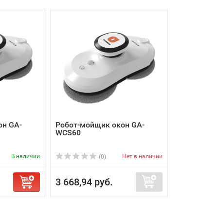
он GA-
Робот-мойщик окон GA-
WCS60
В наличии
Нет в наличии
(0)
3 668,94 руб.