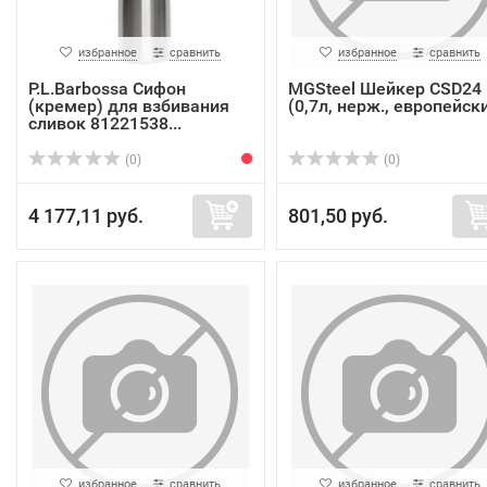
избранное
сравнить
избранное
сравнить
P.L.Barbossa Сифон
MGSteel Шейкер CSD24
(кремер) для взбивания
(0,7л, нерж., европейск
сливок 81221538...
(0)
(0)
4 177,11 руб.
801,50 руб.
избранное
сравнить
избранное
сравнить