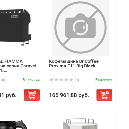
.м. FIAMMA
Кофемашина Dr.Coffee
а серии Caravel
Proxima F11 Big Black
L...
В наличии
В наличии
(0)
(0)
81 руб.
165 961,88 руб.