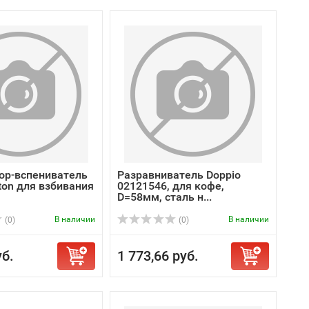
ор-вспениватель
Разравниватель Doppio
ton для взбивания
02121546, для кофе,
D=58мм, сталь н...
В наличии
В наличии
(0)
(0)
уб.
1 773,66 руб.