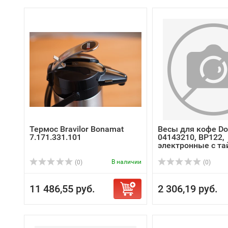
Термос Bravilor Bonamat
Весы для кофе Do
7.171.331.101
04143210, BP122,
электронные с тай
В наличии
(0)
(0)
11 486,55 руб.
2 306,19 руб.