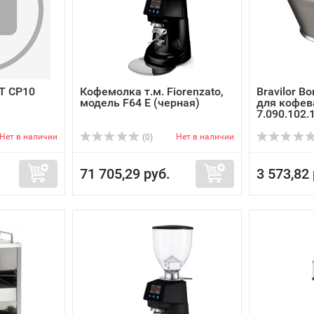
T CP10
Кофемолка т.м. Fiorenzato,
Bravilor B
модель F64 E (черная)
для кофев
7.090.102.
Нет в наличии
Нет в наличии
(0)
71 705,29 руб.
3 573,82 