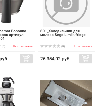
onamat Воронка
S01_Холодильник для
арок артикул
молока Sego L milk fridge
101
Нет в наличии
Нет в наличии
(0)
(0)
руб.
26 354,02 руб.