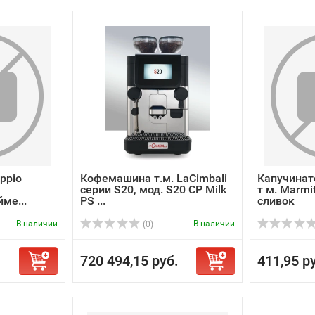
ppio
Кофемашина т.м. LaCimbali
Капучинат
серии S20, мод. S20 CP Milk
т м. Marmi
ме...
PS ...
сливок
В наличии
В наличии
(0)
720 494,15 руб.
411,95 р