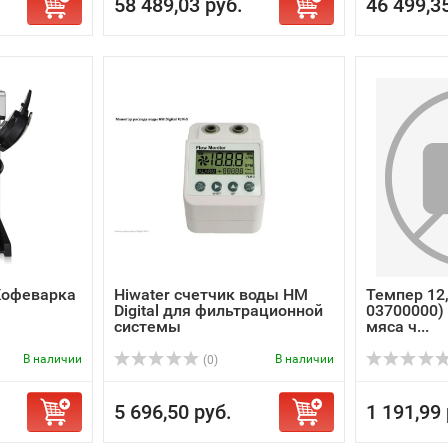
58 489,03 руб.
46 499,3
 Кофеварка
Hiwater счетчик воды HM
Темпер 12
Digital для фильтрационной
03700000)
системы
мяса ч...
В наличии
В наличии
(0)
5 696,50 руб.
1 191,99 