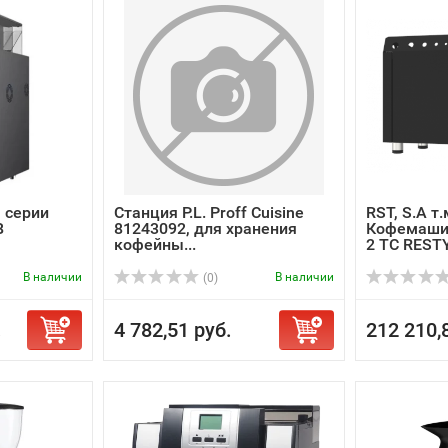
 серии
Станция P.L. Proff Cuisine
RST, S.A т
B
81243092, для хранения
Кофемашин
кофейны...
2 TC RESTY
В наличии
В наличии
(0)
.
4 782,51 руб.
212 210,