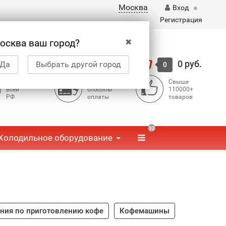
Москва
Вход
Регистрация
✖
осква ваш город?
Корзина
0 руб.
Да
Выбрать другой город
0
Доставка по
Доступные
Свыше
всей
способы
110000+
РФ
оплаты
товаров
32
Холодильное оборудование
ания по приготовлению кофе
Кофемашины