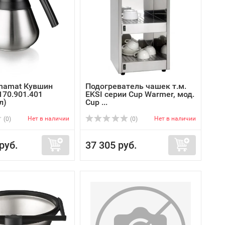
onamat Кувшин
Подогреватель чашек т.м.
170.901.401
EKSI серии Cup Warmer, мод.
л)
Cup ...
Нет в наличии
Нет в наличии
(0)
(0)
руб.
37 305 руб.