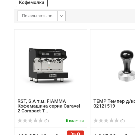
Кофемолки
Показывать по:
RST, S.A т.м. FIAMMA
TEMP Темпер д/к
Кофемашина серии Caravel
02121519
2 Compact T...
В наличии
(0)
(0)