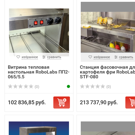
избранное
сравнить
избранное
сравнить
Витрина тепловая
Станция фасовочная дл
настольная RoboLabs ПП2-
картофеля фри RoboLa
065/5.5
STF-080
(0)
(0)
102 836,85 руб.
213 737,90 руб.