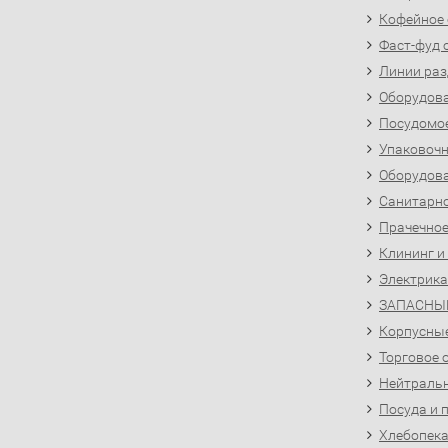
Кофейное
Фаст-фуд 
Линии раз
Оборудова
Посудомо
Упаковочн
Оборудова
Санитарно
Прачечное
Клининг и
Электрика
ЗАПАСНЫ
Корпусны
Торговое 
Нейтральн
Посуда и 
Хлебопека