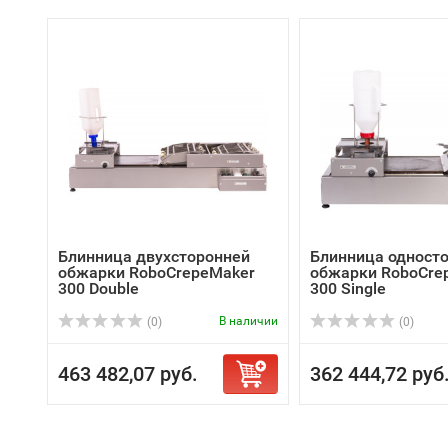
Блинница двухсторонней
Блинница одност
обжарки RoboCrepeMaker
обжарки RoboCre
300 Double
300 Single
В наличии
(0)
(0)
463 482,07 руб.
362 444,72 руб