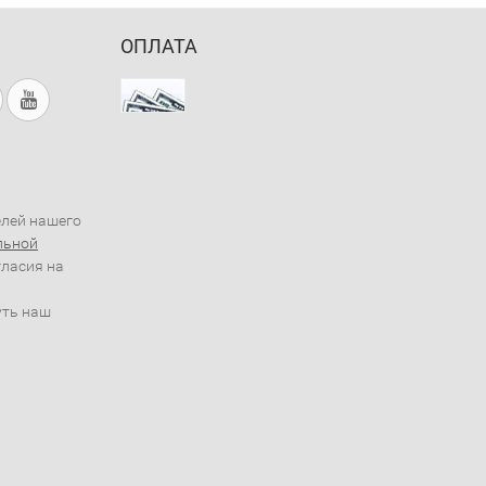
ОПЛАТА
елей нашего
льной
гласия на
уть наш