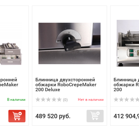
оронней
Блинница двухсторонней
Блинница 
peMaker
обжарки RoboCrepeMaker
обжарки R
200 Deluxe
200
В наличии
Нет в наличии
(0)
.
489 520 руб.
412 904,