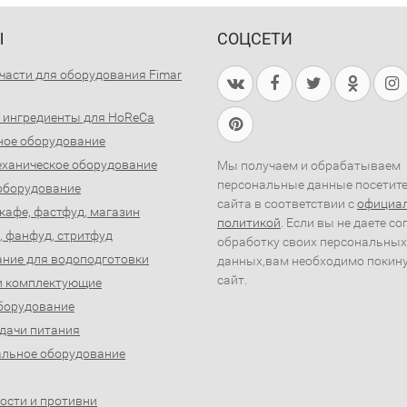
Ы
СОЦСЕТИ
части для оборудования Fimar
 ингредиенты для HoReCa
ное оборудование
ханическое оборудование
Мы получаем и обрабатываем
персональные данные посетит
оборудование
сайта в соответствии с
официа
 кафе, фастфуд, магазин
политикой
. Если вы не даете со
, фанфуд, стритфуд
обработку своих персональных
ние для водоподготовки
данных,вам необходимо покин
сайт.
и комплектующие
борудование
дачи питания
льное оборудование
ости и противни