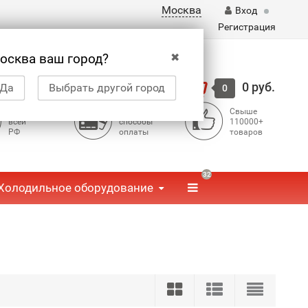
Москва
Вход
Регистрация
✖
осква ваш город?
Корзина
0 руб.
Да
Выбрать другой город
0
Доставка по
Доступные
Свыше
всей
способы
110000+
РФ
оплаты
товаров
32
Холодильное оборудование