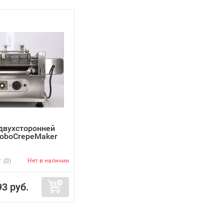
двухсторонней
oboCrepeMaker
Нет в наличии
(0)
93 руб.