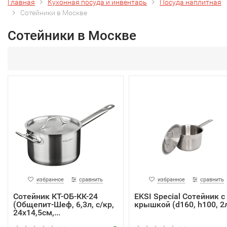
Главная
Кухонная посуда и инвентарь
Посуда наплитная
Сотейники в Москве
Сотейники в Москве
избранное
сравнить
избранное
сравнить
Сотейник КТ-ОБ-КК-24
EKSI Special Сотейник с
(Общепит-Шеф, 6,3л, с/кр,
крышкой (d160, h100, 2
24х14,5см,...