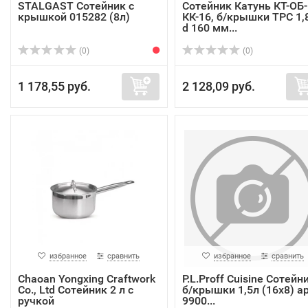
STALGAST Сотейник с
Сотейник Катунь КТ-ОБ-
крышкой 015282 (8л)
КК-16, б/крышки ТРС 1,8
d 160 мм...
(0)
(0)
1 178,55 руб.
2 128,09 руб.
избранное
сравнить
избранное
сравнить
Chaoan Yongxing Craftwork
P.L.Proff Cuisine Сотейн
Co., Ltd Сотейник 2 л с
б/крышки 1,5л (16х8) ар
ручкой
9900...