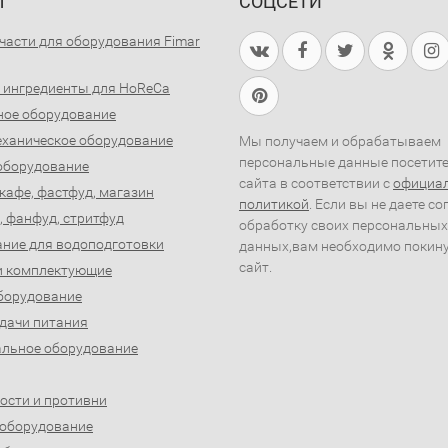
Ы
СОЦСЕТИ
части для оборудования Fimar
 ингредиенты для HoReCa
ное оборудование
ханическое оборудование
Мы получаем и обрабатываем
персональные данные посетит
оборудование
сайта в соответствии с
официа
 кафе, фастфуд, магазин
политикой
. Если вы не даете со
, фанфуд, стритфуд
обработку своих персональных
ние для водоподготовки
данных,вам необходимо покин
сайт.
и комплектующие
борудование
дачи питания
льное оборудование
ости и противни
 оборудование