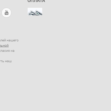
ОПЛАТА
елей нашего
льной
гласия на
уть наш