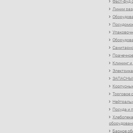
Фаст-фуд 
Линии раз
Оборудова
Посудомо
Упаковочн
Оборудова
Санитарно
Прачечное
Клининг и
Электрика
ЗАПАСНЫ
Корпусны
Торговое 
Нейтральн
Посуда и 
Хлебопека
оборудован
Барное об