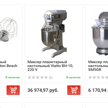
ный
Миксер планетарный
Миксер пл
ton Beach
настольный Viatto BH-10,
настольный
220 V
SM5GR
В наличии
В наличии
(0)
36 974,97 руб.
6 170,94 