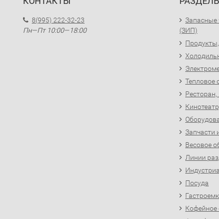
КОНТАКТЫ
РАЗДЕЛ
8(995) 222-32-23
Запасные 
Пн—Пт 10:00—18:00
(ЗИП)
Продукты,
Холодиль
Электроме
Тепловое 
Ресторан,
Кинотеатр
Оборудова
Запчасти 
Весовое о
Линии раз
Индустриа
Посуда
Гастроемк
Кофейное