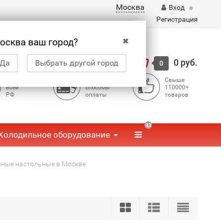
Москва
Вход
Регистрация
✖
осква ваш город?
Корзина
0 руб.
Да
Выбрать другой город
0
Доставка по
Доступные
Свыше
всей
способы
110000+
РФ
оплаты
товаров
32
Холодильное оборудование
ные настольные в Москве