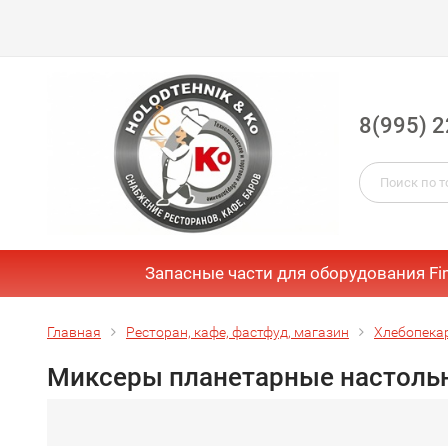
8(995) 2
Запасные части для оборудования Fi
Главная
Ресторан, кафе, фастфуд, магазин
Хлебопека
Миксеры планетарные настоль