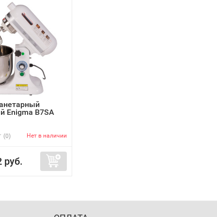
анетарный
й Enigma B7SA
Нет в наличии
(0)
2 руб.