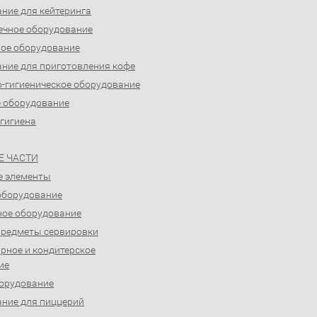
ние для кейтеринга
ечное оборудование
ое оборудование
ние для приготовления кофе
-гигиеническое оборудование
 оборудование
 гигиена
Е ЧАСТИ
е элементы
оборудование
ое оборудование
предметы сервировки
рное и кондитерское
ие
орудование
ние для пиццерий