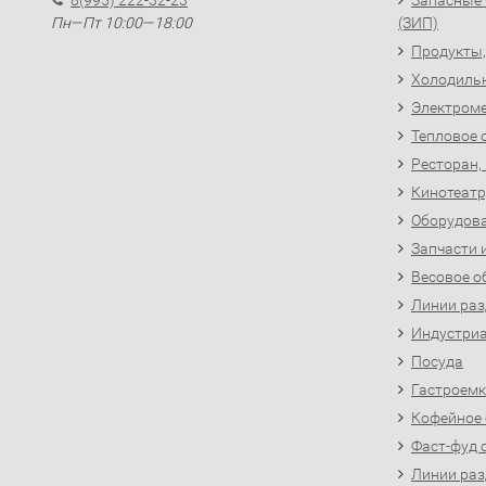
8(995) 222-32-23
Запасные 
Пн—Пт 10:00—18:00
(ЗИП)
Продукты,
Холодиль
Электроме
Тепловое 
Ресторан,
Кинотеатр
Оборудова
Запчасти 
Весовое о
Линии раз
Индустриа
Посуда
Гастроемк
Кофейное
Фаст-фуд 
Линии раз