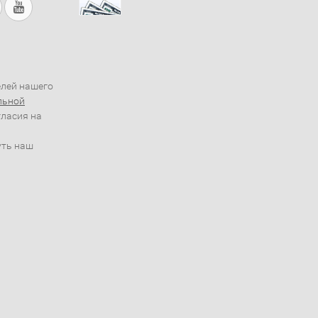
елей нашего
льной
гласия на
уть наш