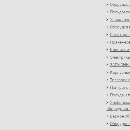
Оборудова
Посудомо
Упаковочн
Оборудова
Санитарно
Прачечное
Клининг и
Электрика
ЗАПАСНЫ
Корпусны
Торговое 
Нейтральн
Посуда и 
Хлебопека
оборудован
Барное об
Оборудова