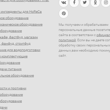
части для оборудования Fimar
 ингредиенты для HoReCa
ное оборудование
ханическое оборудование
Мы получаем и обрабатываем
персональные данные посетит
оборудование
сайта в соответствии с
официа
 кафе, фастфуд, магазин
политикой
. Если вы не даете со
, фанфуд, стритфуд
обработку своих персональных
ние для водоподготовки
данных,вам необходимо покин
сайт.
и комплектующие
борудование
дачи питания
льное оборудование
ости и противни
 оборудование
оборудование
дачи