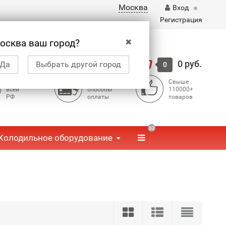
Москва
Вход
Регистрация
✖
осква ваш город?
Корзина
0 руб.
Да
Выбрать другой город
0
Доставка по
Доступные
Свыше
всей
способы
110000+
РФ
оплаты
товаров
32
Холодильное оборудование