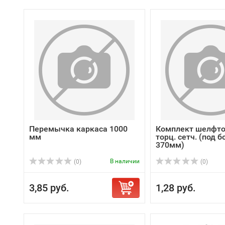
Перемычка каркаса 1000
Комплект шелфто
мм
торц. сетч. (под б
370мм)
В наличии
(0)
(0)
3,85 руб.
1,28 руб.