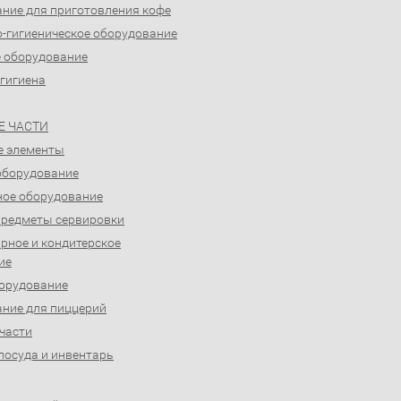
ние для приготовления кофе
-гигиеническое оборудование
 оборудование
 гигиена
Е ЧАСТИ
е элементы
оборудование
ое оборудование
предметы сервировки
рное и кондитерское
ие
орудование
ние для пиццерий
части
посуда и инвентарь