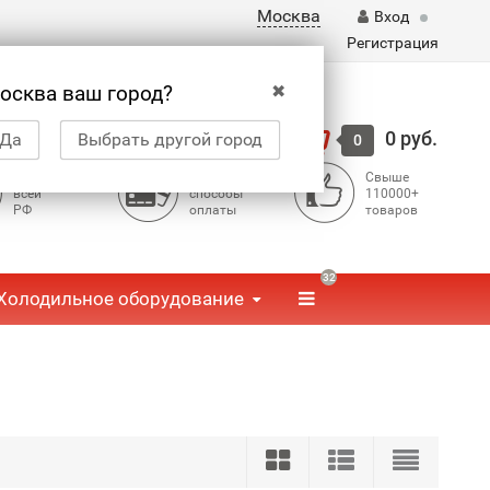
Москва
Вход
Регистрация
✖
осква ваш город?
Корзина
0 руб.
Да
Выбрать другой город
0
Доставка по
Доступные
Свыше
всей
способы
110000+
РФ
оплаты
товаров
32
Холодильное оборудование