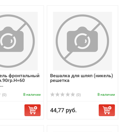
ель фронтальный
Вешалка для шляп (никель)
н.90гр.Н=60
решетка
..
В наличии
В наличии
(0)
(0)
44,77 руб.