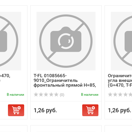
=470,
T-FL 01085665-
Ограничит
)
9010_Ограничитель
угла внеш
фронтальный прямой H=85,
(G=470, T-F.
...
В наличии
В наличии
(0)
1,26 руб.
1,26 руб.