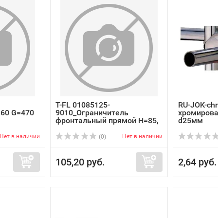
T-FL 01085125-
RU-JOK-chr
160 G=470
9010_Ограничитель
хромирова
фронтальный прямой H=85,
d25мм
...
Нет в наличии
Нет в наличии
(0)
105,20 руб.
2,64 руб.