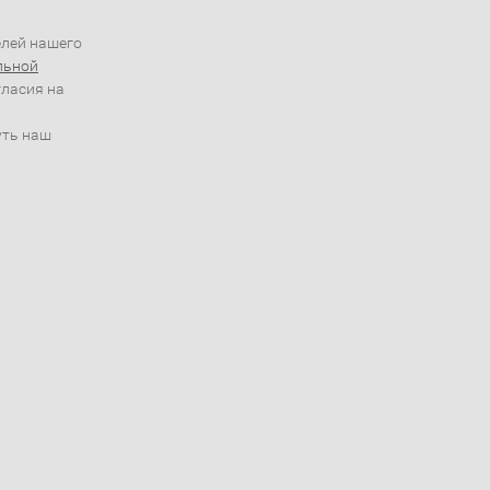
елей нашего
льной
гласия на
уть наш