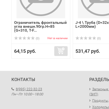
Ограничитель фронтальный
J-4 \ Труба (D=32
угла внешн.90гр.Н=85
L=2000мм)
(G=310, T-F...
Нет в наличии
(0)
(0)
64,15 руб.
531,47 руб.
КОНТАКТЫ
РАЗДЕЛ
8(995) 222-32-23
Запасные 
Пн—Пт 10:00—18:00
(ЗИП)
Продукты,
Холодиль