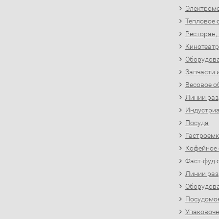
Электроме
Тепловое 
Ресторан,
Кинотеатр
Оборудова
Запчасти 
Весовое о
Линии раз
Индустриа
Посуда
Гастроемк
Кофейное
Фаст-фуд 
Линии раз
Оборудова
Посудомо
Упаковочн