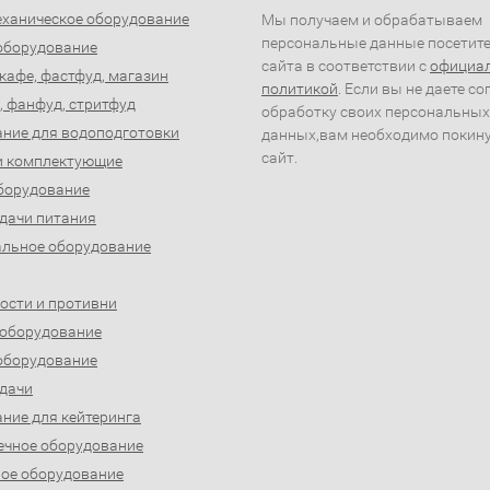
ханическое оборудование
Мы получаем и обрабатываем
персональные данные посетит
оборудование
сайта в соответствии с
официа
 кафе, фастфуд, магазин
политикой
. Если вы не даете со
, фанфуд, стритфуд
обработку своих персональных
ние для водоподготовки
данных,вам необходимо покин
сайт.
и комплектующие
борудование
дачи питания
льное оборудование
ости и противни
 оборудование
оборудование
дачи
ние для кейтеринга
ечное оборудование
ое оборудование