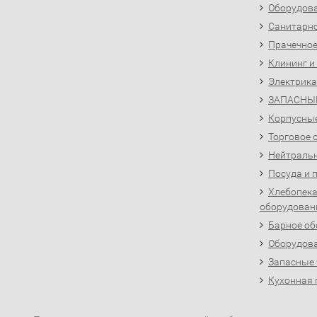
Оборудова
Санитарно
Прачечное
Клининг и
Электрика
ЗАПАСНЫ
Корпусны
Торговое 
Нейтральн
Посуда и 
Хлебопека
оборудован
Барное об
Оборудова
Запасные 
Кухонная 