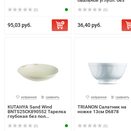
овальное углубл. без
полей...
(0)
(0)
95,03 руб.
36,40 руб.
избранное
сравнить
избранное
сравнить
KUTAHYA Sand Wind
TRIANON Салатник на
BNTS25CK890552 Тарелка
ножке 13см D6878
глубокая без пол...
(0)
(0)