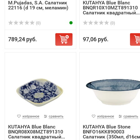
M.Pujadas, S.A. Салатник
KUTAHYA Blue Blanc
22116 (d 19 см, меламин)
BNQR10X10MZT891310
Салатник квадратный...
(0)
(0)
789,24 руб.
97,06 руб.
избранное
сравнить
избранное
сравнить
KUTAHYA Blue Blanc
KUTAHYA Blue Stone
BNQR08X08MZT891310
BNFO16KK890003
Салатник квадратный...
Салатник (350мл, d16см,