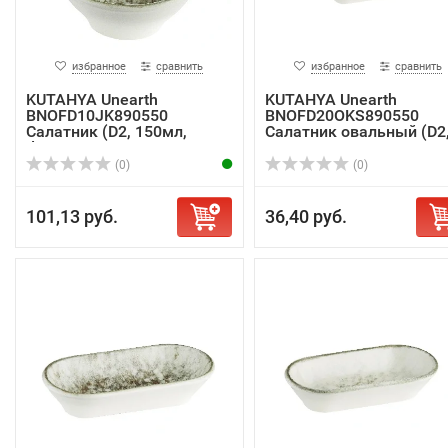
избранное
сравнить
избранное
сравнить
KUTAHYA Unearth
KUTAHYA Unearth
BNOFD10JK890550
BNOFD20OKS890550
Салатник (D2, 150мл,
Салатник овальный (D2
d10с...
3...
(0)
(0)
101,13 руб.
36,40 руб.