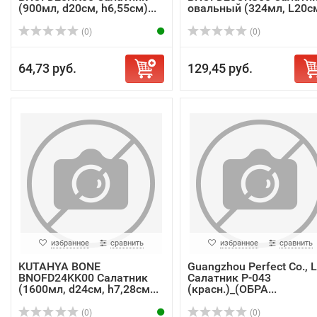
(900мл, d20см, h6,55см)...
овальный (324мл, L20см
(0)
(0)
64,73 руб.
129,45 руб.
избранное
сравнить
избранное
сравнить
KUTAHYA BONE
Guangzhou Perfect Co., L
BNOFD24KK00 Салатник
Салатник P-043
(1600мл, d24см, h7,28см...
(красн.)_(ОБРА...
(0)
(0)