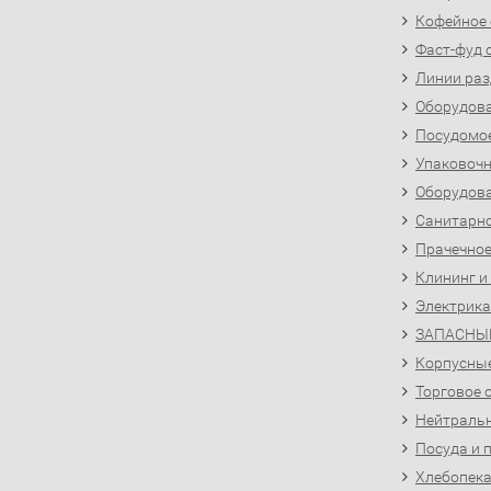
Кофейное
Фаст-фуд 
Линии раз
Оборудова
Посудомо
Упаковочн
Оборудова
Санитарно
Прачечное
Клининг и
Электрика
ЗАПАСНЫ
Корпусны
Торговое 
Нейтральн
Посуда и 
Хлебопека