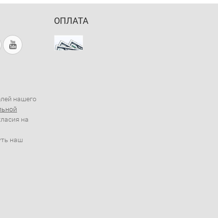
ОПЛАТА
елей нашего
льной
гласия на
уть наш