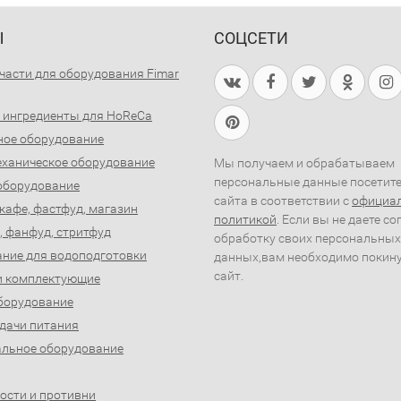
Ы
СОЦСЕТИ
части для оборудования Fimar
 ингредиенты для HoReCa
ное оборудование
ханическое оборудование
Мы получаем и обрабатываем
персональные данные посетит
оборудование
сайта в соответствии с
официа
 кафе, фастфуд, магазин
политикой
. Если вы не даете со
, фанфуд, стритфуд
обработку своих персональных
ние для водоподготовки
данных,вам необходимо покин
сайт.
и комплектующие
борудование
дачи питания
льное оборудование
ости и противни