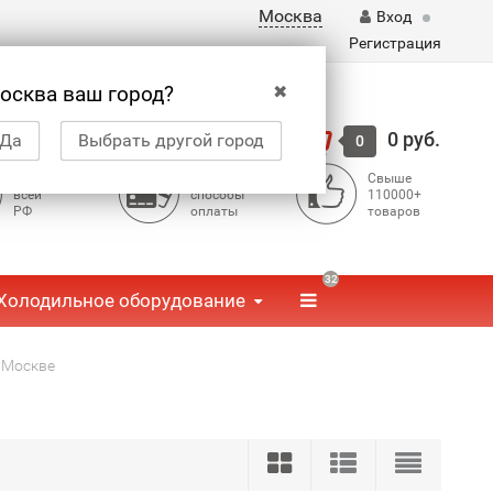
Москва
Вход
Регистрация
✖
осква ваш город?
Корзина
0 руб.
Да
Выбрать другой город
0
Доставка по
Доступные
Свыше
всей
способы
110000+
РФ
оплаты
товаров
32
Холодильное оборудование
 Москве